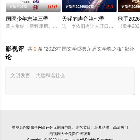
10.0
2.0
更新至09期
更新至20260807期
更新至2026
国医少年志第三季
天赐的声音第七季
歌手2026
四人集结，新程即启。和陈妍希、夏之光、高卿尘、李雅娟一起
这一季依旧有让人开口就想跟唱的歌
《歌手2
影视评
共
0
条 “2023中国文学盛典茅盾文学奖之夜” 影评
论
星空影院
提供全网高评分无删减电影、综艺节目、经典动漫、高清热门
电视剧大全免费在线观看
Copyright © 2023 jszyzno.com All Rights Reserved