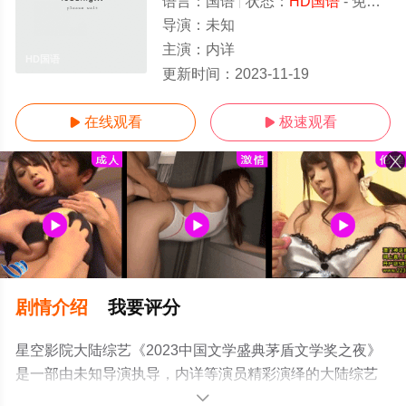
语言：
国语
状态：
HD国语
- 免费在线观看
导演：
未知
主演：
内详
HD国语
更新时间：
2023-11-19
在线观看
极速观看


剧情介绍
我要评分
星空影院大陆综艺《2023中国文学盛典茅盾文学奖之夜》
是一部由未知导演执导，内详等演员精彩演绎的大陆综艺
节目，手机免费观看高清未删减完整版综艺节目就上星空
