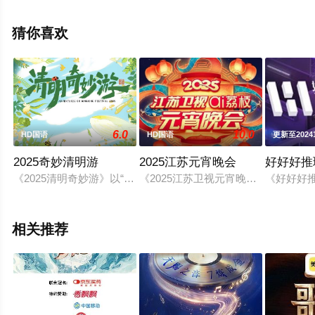
电影网，更多剧情信息可移步至豆瓣综艺、电视猫或剧情
网等平台了解。
猜你喜欢
6.0
10.0
HD国语
HD国语
更新至2024
2025奇妙清明游
2025江苏元宵晚会
好好好推
《2025清明奇妙游》以“万物有生时”为核心主题，通过贴近
《2025江苏卫视元宵晚会》与中国
《好好好
相关推荐