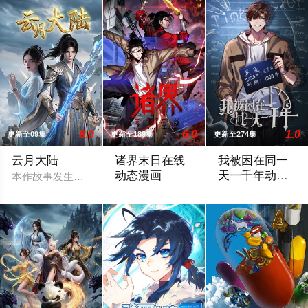
8.0
6.0
1.0
更新至09集
更新至189集
更新至274集
云月大陆
诸界末日在线
我被困在同一
动态漫画
天一千年动态
本作故事发生在架空修仙世界——云月大陆。大陆鼎盛时期由浣
漫画
本来只存于游戏世界的妖魔突然在现实世界
2024 / 大陆 / 国产