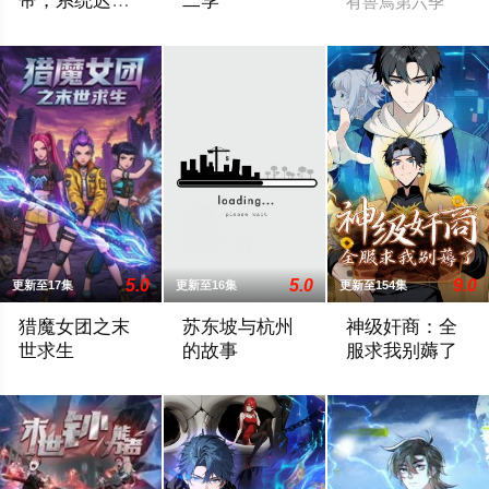
帝，系统迟到
二季
有兽焉第六季
八万年
仙帝赵英雄苦修数千年，卡在仙帝境无法破碎虚空。八万年未激
《师兄啊师兄2》即将上线！
5.0
5.0
9.0
更新至17集
更新至16集
更新至154集
猎魔女团之末
苏东坡与杭州
神级奸商：全
世求生
的故事
服求我别薅了
更新至1集/共40集大陆遭遇突发灾变，世界陷入荒芜危机，四
本片以苏东坡晚年第二次赴任杭州，与老
全球首款潜入式虚