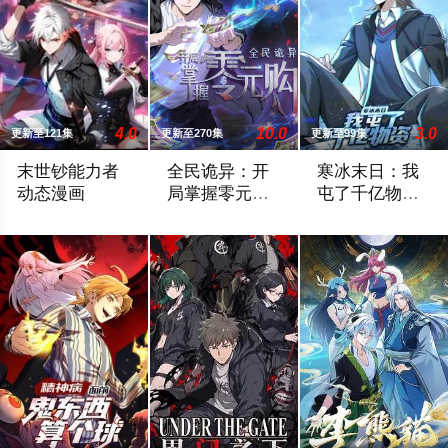
4.0
10.0
3.0
更新至121集
更新至270集
更新至99集
末世钞能力者
全民诡异：开
寒冰末日：我
动态漫画
局掌握零元购
屯了千亿物资
动态漫画
动态漫画第1季
末世游戏突然降临现实，陈晗身为游戏玩家一路摸爬滚打，就在
诡异末世降临，男主角陈木携万亿诡币重
全球一夜之间气温