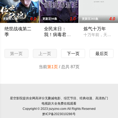
6.0
1.0
4.0
更新至12集
更新至94集
更新至365集
绝世战魂第二
全民末日：
炼气十万年
季
我！病毒君王
十万年前，天岚宗
动态漫画
四大宗门之首的玄灵宗，多年来第一次来临水城选拔弟子，方秦
全球陷入末日笼罩。 整个末日世界，变成
第一页
上一页
下一页
最后页
当前
第1页
/ 总共 87页
星空影院
提供全网高评分无删减电影、综艺节目、经典动漫、高清热门
电视剧大全免费在线观看
Copyright © 2023 jszyzno.com All Rights Reserved
黔ICP备2023010286号