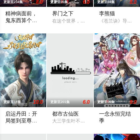
8.0
6.0
8.0
更新至234集
更新至05集
更新至04集
精神病面前，
界门之下
李熊猫
鬼东西算个球
在这个世界，万物意识皆由微观粒⼦构成，而
《苍兰诀》导演王
动态漫画第1季
鬼气复苏的时代，各类鬼怪要人性命。驱魔警署负责维护各方百
10.0
6.0
9.0
更新至18集
更新至201集
更新至05集
启运丹田：开
都市古仙医
​一念永恒完结
局签到至尊丹
季​
大三学生叶不凡，为了给母亲筹集医药费
田
神王之子秦书身为神子，却天生凡体凡命，受尽天道界众人部夷
为苍生大义，白小