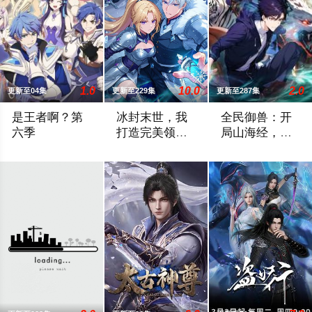
1.0
10.0
2.0
更新至04集
更新至229集
更新至287集
是王者啊？第
冰封末世，我
全民御兽：开
六季
打造完美领地
局山海经，我
动态漫画
横扫全球动态
稷下学院突发奇招，邀优秀毕业生返校担任临时“代课老师”！周瑜
游戏《冰封纪元》降临现实，零下70度只
全球御兽时代降临
漫画