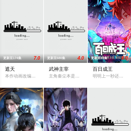
7.0
4.0
8.0
更新至174集
更新至680集
更新至13集
遮天
武神主宰
百日成王
本作动画改编自起点白金作者辰东遮天三部曲的第一部——遮天
主角秦尘本是武域中最顶尖的天才强者，
明明上一秒还其乐