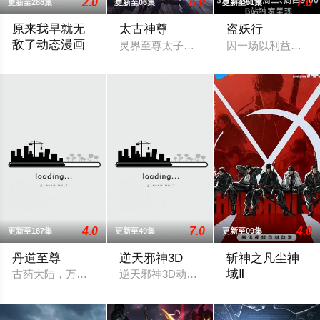
2.0
6.0
7.0
更新至288集
更新至06集
更新至51集
原来我早就无
太古神尊
盗妖行
敌了动态漫画
灵界至尊太子惨遭算计身死，重生跌落凡
因一场以利益交换
男主角叶长青来到修仙世界，原以为自己能像其他爽文主角一样
4.0
7.0
4.0
更新至187集
更新至49集
更新至09集
丹道至尊
逆天邪神3D
斩神之凡尘神
域Ⅱ
古药大陆，万族林立，丹师为尊；双生武脉，再现世间！醉卧美
逆天邪神3D动画先导预告上线！掌天毒之
沧南危机解决后，