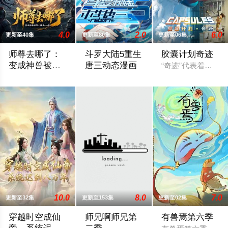
4.0
2.0
6.0
更新至40集
更新至80集
更新至06集
师尊去哪了：
斗罗大陆5重生
胶囊计划奇迹
变成神兽被五
唐三动态漫画
“奇迹”代表着超越
个徒儿rua秃
渡劫期魔尊白泽渡劫失败，竟重生为青云宗一只毫无灵力的熊猫
一代神王唐三，带着一点神识在宇宙中遨
10.0
8.0
7.0
更新至32集
更新至153集
更新至02集
穿越时空成仙
师兄啊师兄第
有兽焉第六季