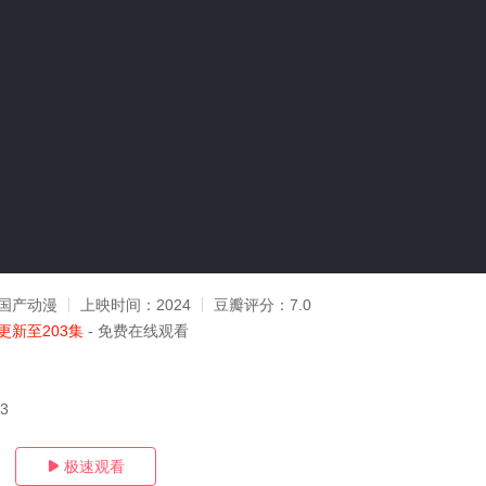
国产动漫
上映时间：
2024
豆瓣评分：
7.0
更新至203集
- 免费在线观看
03
极速观看
