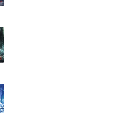
0
自在。看男主石
连。当人类世界灾难骤起，风云失色，失衡的力量逐
们一边为救治师父森木宇冲击仙蜜试炼赛冠军，一边暗中追查潜伏在参赛者中的
，在经历了一系列奇遇后名动四方。随着辰南来到央锦国遇到晨曦，新的冒险
0
，一跃成为人上人时，他却发现自己既没有任何修行
有一缕真火遗留世间。九千年后，门派废徒叶辰，被赶出宗门，无以为家，机缘
来袭，天生废灵根的少年秦雨体内意外觉醒神力，被选中成为神秘至强功法万