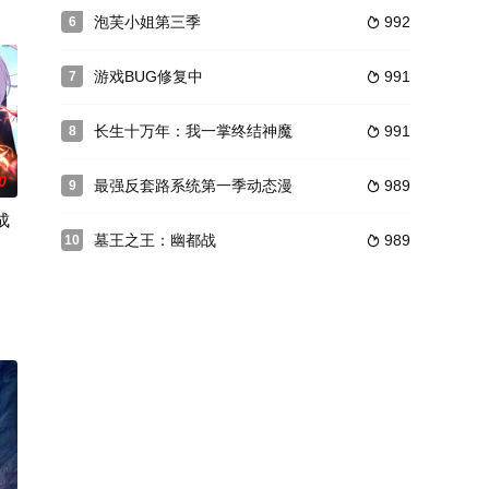
联手，不料暴君竟然也是穿书进来的。庾晚音希望三
泡芙小姐第三季
992
6

游戏BUG修复中
991
7

长生十万年：我一掌终结神魔
991
8

0
最强反套路系统第一季动态漫
989
9

成
墓王之王：幽都战
989
10
