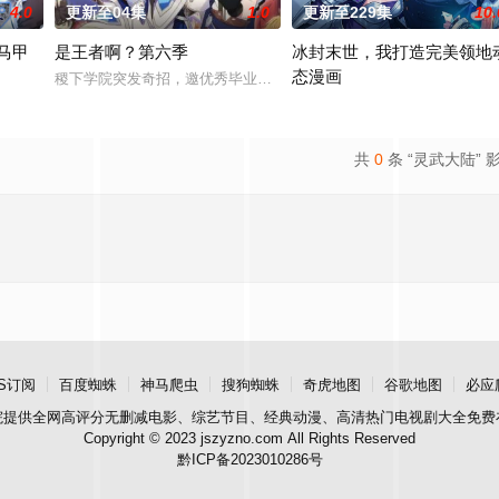
4.0
更新至04集
1.0
更新至229集
10.
马甲
是王者啊？第六季
冰封末世，我打造完美领地
态漫画
稷下学院突发奇招，邀优秀毕业生返校担任临时“代课老师”！周瑜、诸
游戏中，并在绝境中和被打落神坛的氪金系统AI女神莉露签订契约，得到只有
游戏《冰封纪元》降临现实，零下
共
0
条 “灵武大陆” 
S订阅
百度蜘蛛
神马爬虫
搜狗蜘蛛
奇虎地图
谷歌地图
必应
院
提供全网高评分无删减电影、综艺节目、经典动漫、高清热门电视剧大全免费
Copyright © 2023 jszyzno.com All Rights Reserved
黔ICP备2023010286号