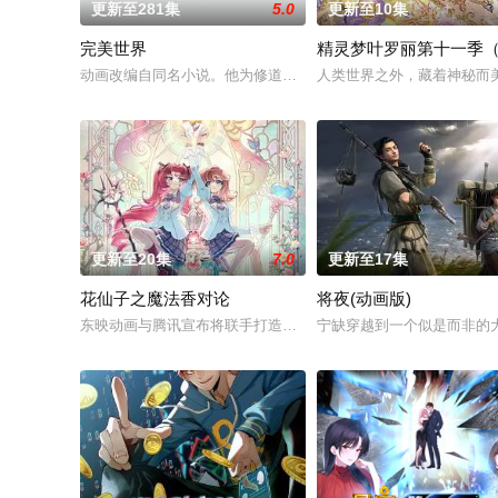
更新至281集
5.0
更新至10集
完美世界
精灵梦叶罗丽第十一季
动画改编自同名小说。他为修道而生，为应劫而至，他身化亿万
人类世界之外，藏着神秘而
更新至20集
7.0
更新至17集
花仙子之魔法香对论
将夜(动画版)
东映动画与腾讯宣布将联手打造『花仙子』全新动画新作将继承
宁缺穿越到一个似是而非的