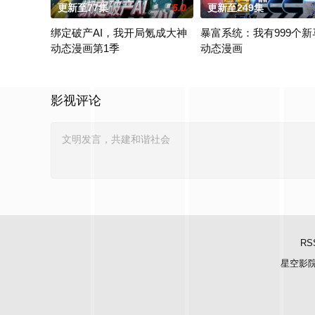
更新至77集
5.0
更新至249集
绑定破产AI，我开局氪成大神
暴富系统：我有999个新
动态漫画第1季
动态漫画
妹妹黎夏月被困游戏，为了救出妹妹，黎冬阳毅然登入危机四伏的
2024 / 大陆 / 国产动漫
影视评论
RS
星空影