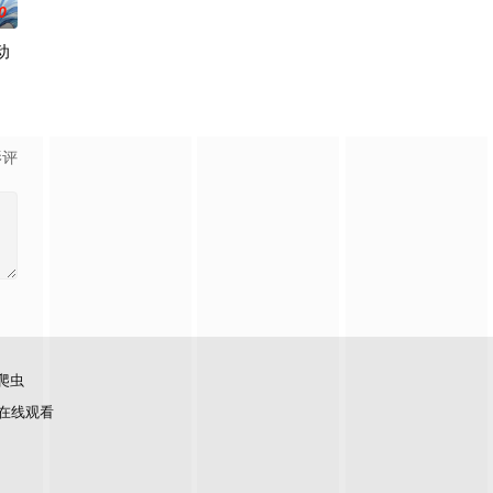
0
动
葛亮展开启“双师对决”，以曜为首的“星之队”和在校生们，在与学长们的奇妙互
他一人能使用
70度只靠一座篝火。曹星激活唯一SSS级“永恒之力”，囤粮炼钢建圣城，召
影评
爬虫
在线观看