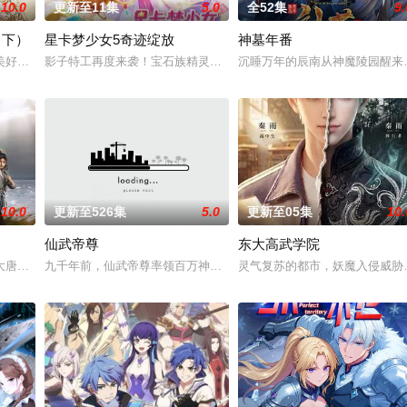
10.0
更新至11集
5.0
全52集
9.
（下）
星卡梦少女5奇迹绽放
神墓年番
血雨，洒落万古岁月，经历无数时空的熬炼，岁月长河的洗礼，他化万古，他化
美好的叶罗丽仙境。这里的仙子因自然与人类世界的兴衰而生，也与万物命运相
影子特工再度来袭！宝石族精灵竟然成了关键所在！东方桃子与伙伴
沉睡万年的辰南从神魔陵园醒来
10.0
更新至526集
5.0
更新至05集
10.
仙武帝尊
东大高武学院
经典、结合潮流、呈现崭新的花仙子世界
大唐世界，却发现此处为处处惊险的修行世界，原本以为自己可以从此吃香喝辣
九千年前，仙武帝尊率领百万神将打入太古洪荒，却无一人归来，只
灵气复苏的都市，妖魔入侵威胁