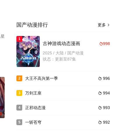
国产动漫排行
更多

上星
1
古神游戏动态漫画
998

2025 / 大陆 / 国产动漫
状态：更新至87集
大王不高兴第一季
996
2

万剑王座
994
3

正邪动态漫
993
4

0
一斩苍穹
992
5
