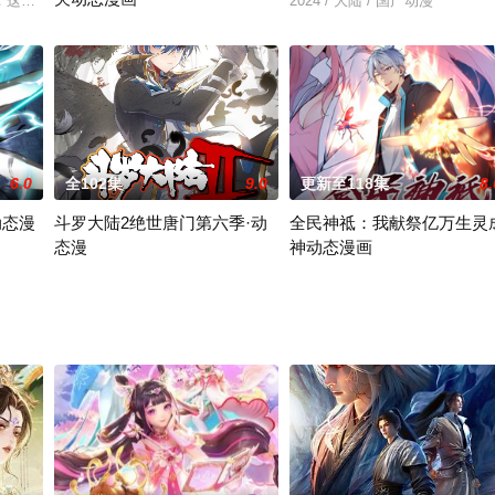
，这本书的女主也是穿书进来的，庾晚音为了逆转自己的反派宿命，选择和暴君
2024 / 大陆 / 国产动漫
2024 / 大陆 / 国产动漫
6.0
全102集
9.0
更新至118集
8.
动态漫
斗罗大陆2绝世唐门第六季·动
全民神祗：我献祭亿万生灵
态漫
神动态漫画
2024 / 大陆 / 国产动漫
2024 / 大陆 / 国产动漫