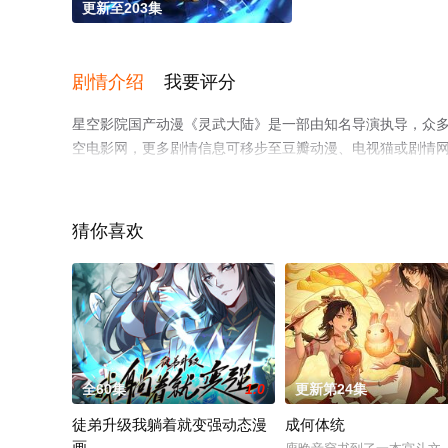
更新至203集
剧情介绍
我要评分
星空影院国产动漫《灵武大陆》是一部由知名导演执导，众
空电影网，更多剧情信息可移步至豆瓣动漫、电视猫或剧情
猜你喜欢
全60集
1.0
更新第24集
徒弟升级我躺着就变强动态漫
成何体统
画