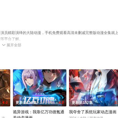
多演员精彩演绎的大陆动漫，手机免费观看高清未删减完整版动漫全集就
网等平台了解。
展开全部

4.0
更新至156集
6.0
更新至152集
2.
诡异游戏：我靠亿万功德氪通
我夺舍了系统玩家动态漫画
关动态漫画