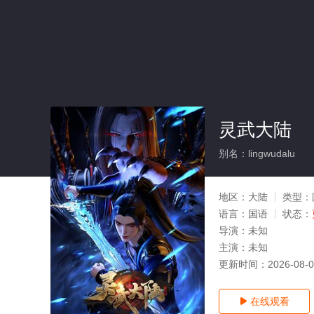
灵武大陆
别名：lingwudalu
地区：
大陆
类型：
语言：
国语
状态：
导演：
未知
主演：
未知
更新时间：
2026-08-
在线观看
