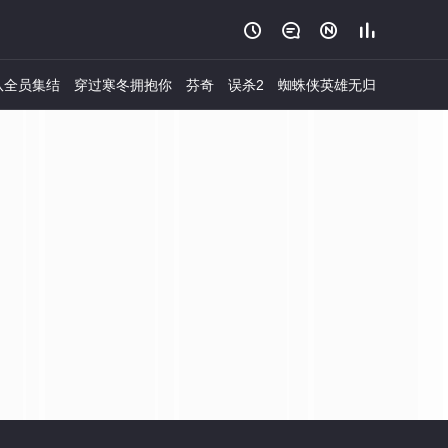




队全员集结
穿过寒冬拥抱你
芬奇
误杀2
蜘蛛侠英雄无归