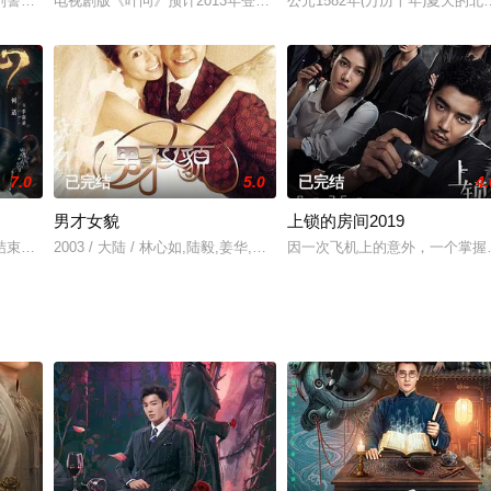
刑警程兵（秦昊 饰）入狱服刑，队友受牵连脱警、降职，曾经的警界精英三大
电视剧版《叶问》预计2013年登陆各大卫视，在2013年电视荧屏
公元1582年(万历十年)夏天
7.0
已完结
5.0
已完结
4.
男才女貌
上锁的房间2019
业户刘昌胜、陈宗堂、汪富陵、李智富等巨富几乎同时收到自称“双马帮第七先
结束自己的一生，但蚀夜花久久不能绽放，直到遇见炎族女孩季南星，被诅咒的
2003 / 大陆 / 林心如,陆毅,姜华,曾黎,于谨维,于毅,吴佳尼,冯绍峰
因一次飞机上的意外，一个掌握