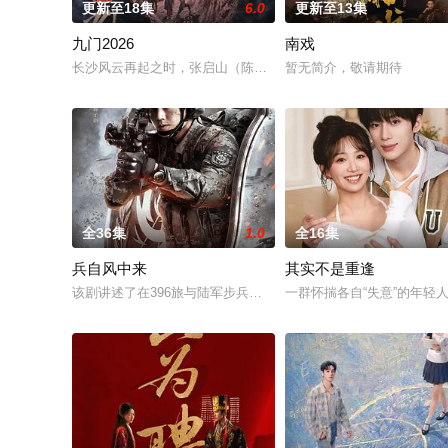
更新至18集
6.0
更新至13集
九门2026
南戏
长沙风云再起之时，张启山（陈伟霆 饰）与吴老狗（曾舜晞 饰）
暂无简介，敬请期待
全36集
1.0
全16集
兵自风中来
其实不是重逢
该剧讲述了在396旅与陆军步兵学院联合举办的小型军事演习中，
一群怀揣各自“失意”的年