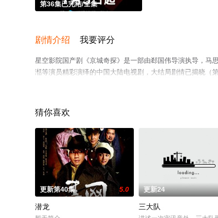
第36集已完结/全集
剧情介绍
我要评分
星空影院国产剧《京城奇探》是一部由郄国伟导演执导，马思超,翟
湉等演员精彩演绎的中国大陆电视剧，大结局剧情已揭晓（第
网，热播电视剧提前免费观看，更多剧情信息可移步至豆瓣
猜你喜欢
更新第40集
5.0
更新24
潜龙
三大队