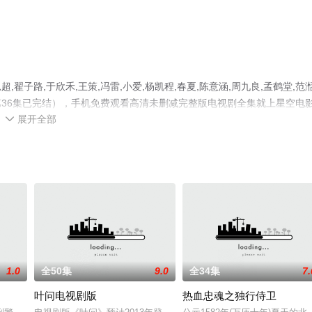
子路,于欣禾,王策,冯雷,小爱,杨凯程,春夏,陈意涵,周九良,孟鹤堂,范
36集已完结），手机免费观看高清未删减完整版电视剧全集就上星空电
展开全部
电视剧、电视猫或剧情网等平台了解。

1.0
全50集
9.0
全34集
7.
叶问电视剧版
热血忠魂之独行侍卫