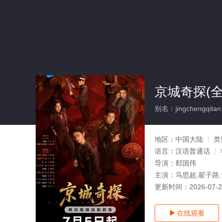
京城奇探(全
别名：jingchengqitan
地区：
中国大陆
类
语言：
汉语普通话
导演：
郄国伟
主演：
马思超,翟子路,
更新时间：
2026-07-
在线观看
