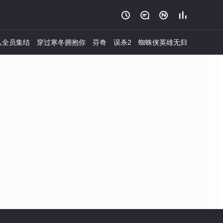




队全员集结
穿过寒冬拥抱你
芬奇
误杀2
蜘蛛侠英雄无归