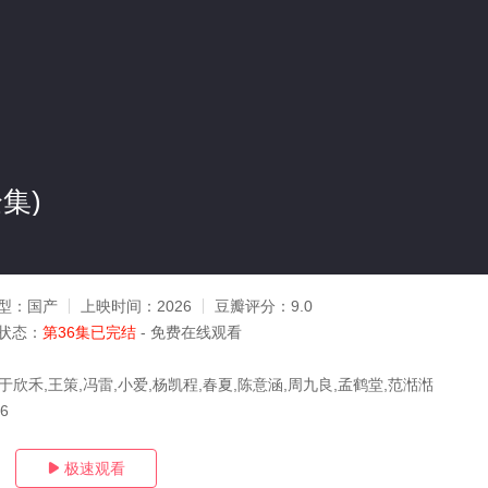
集)
型：
国产
上映时间：
2026
豆瓣评分：
9.0
状态：
第36集已完结
- 免费在线观看
于欣禾,王策,冯雷,小爱,杨凯程,春夏,陈意涵,周九良,孟鹤堂,范湉湉
26
极速观看
