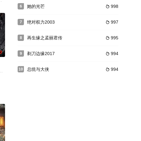
队分崩离析。十年牢狱，程兵重获自由，信仰崩塌，
再造武林神话，掀起新一股中华武术的热潮。与《霍元甲》《精武陈真》《少年黄
的北京，怪事与奇案叠起。先是大明内库储银不翼而飞，从各地府县运来的大宗税
她的光芒
998
6

绝对权力2003
997
7

再生缘之孟丽君传
995
8

0
剃刀边缘2017
994
9

总统与大侠
994
10

锋队”的恐吓
季南星要想活下去必须让永夜族的崇阳和自己成亲，
惊人解锁技巧的冷漠男人引起了女刑警秦左漫的注意，在一次诡异的密室杀人