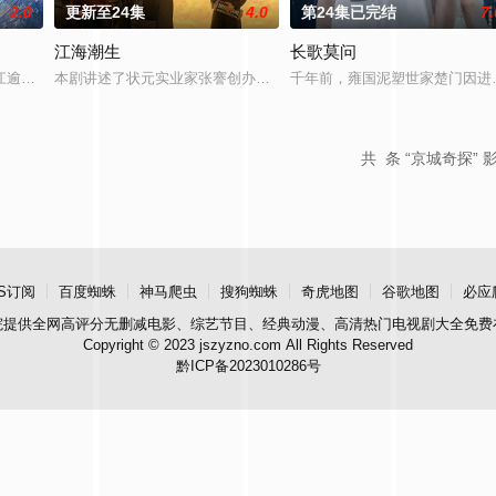
2.0
更新至24集
4.0
第24集已完结
7.
江海潮生
长歌莫问
进士科三元及第入翰林院的奇女子。十年前的她被他从死人堆里救出来，蓬头垢
江逾白长大以后，林知夏忽然对他说：“江逾白，我喜欢你，哲学和生物学意义
本剧讲述了状元实业家张謇创办大生企业，实业报国的故事。甲午战
千年前，雍国泥塑世家楚门因进
共
条 “京城奇探” 
S订阅
百度蜘蛛
神马爬虫
搜狗蜘蛛
奇虎地图
谷歌地图
必应
院
提供全网高评分无删减电影、综艺节目、经典动漫、高清热门电视剧大全免费
Copyright © 2023 jszyzno.com All Rights Reserved
黔ICP备2023010286号