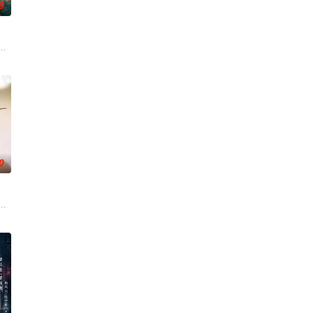
0
神秘失踪
班子，偶遇“白天人住屋，晚上鬼占房”的阴阳宅，江淮被掳走配“阴婚”。他与
0
任396旅
特色人文与美食为引，用真诚与创意打动游客。尽管
血的新娘纸人卷入了一场跨越十年的惊天阴谋。这纸人身上，竟贴着父亲消失前
述了邻家女孩庞倩（苏晓彤 饰）与童年时因一场意外落下身体残缺的少年顾铭