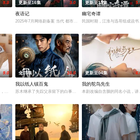
9.0
更新至16集
3.0
更新至15集
5.
夜语记
幽宅奇谭
强强联手，携手霍仙姑（陈瑶 饰）与九门诸人共赴冒险奇局。一桩401部队的
2025年7月网络剧备案 当代 都市 海南越酷文化传媒有限公司
民国时期，江淮与迅哥组成说书
9.0
全10集
10.0
更新至04集
6.
我以纸人镇百鬼
我的鸵鸟先生
郭子剑因不满演习流于形式，假传指令要求真打实抗，虽引发哗然，却获赏识调
轻人，在沿海小城南安相遇相知，他们决心各展所长创办旅行社。他们以当地的
苏木继承了失踪父亲留下的白事馆，本想低调扎纸维生，却因一具流
本剧改编自含胭的同名小说，讲