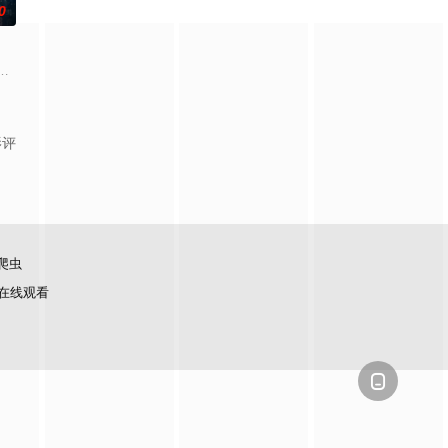
0
面口齿不清。十
上的喜欢。”那个夜晚，他脸颊微热，还听见自己加
争后，国家蒙羞，张謇虽高中状元，却渴望寻求强国之路。他毅然弃政从商，殚
贡的“十二生肖”离奇流血炸裂，惨遭满门流放，楚父以死鸣冤。楚家大小姐楚
影评
爬虫
在线观看
