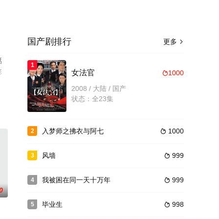
国产剧排行
更多

湉
1
影
女法官
1000

2008 / 大陆 / 国产
状态：全23集
入梦师之拂衣与阿七
1000
2

风墙
999
3

我被困在同一天十万年
999
4

0
毕业生
998
5
