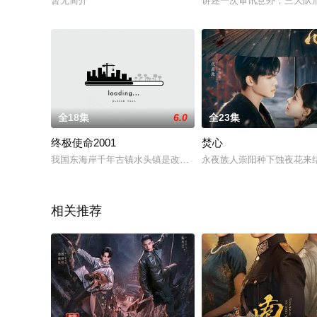
暂无简介
讲述一次审讯意外，三大队
全18集
6.0
全23集
终极使命2001
焚心
我国东海岸千年古镇水头镇是改革开放最早的黄金地带。镇里的专
永夜族人崇阳种下蚀夜花来
相关推荐