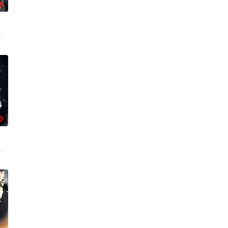
0
南银行，手艺
界，继而卷入虎云国内乱的漩涡，身陷重重危机，而
各展所长创办旅行社。他们以当地的特色人文与美食为引，用真诚与创意打动游
馆，本想低调扎纸维生，却因一具流血的新娘纸人卷入了一场跨越十年的惊天
0
刮乐”
香是叛徒。麦香是婚前体检查出不孕症，从此走上虐
”的阴阳宅，江淮被掳走配“阴婚”。他与女探长穆英搭档，侦破阎王娶亲、五鬼
刑侦支队在无普及监控、无DNA鉴定技术的支持下，通过摸排、勘查等传统刑侦