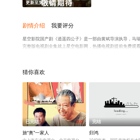
更新至第38集
剧情介绍
我要评分
星空影院国产剧《逍遥四公子》是一部由黄斌导演执导，马瑞
完整版电视剧全集就上星空电影网，热播电视剧提前免费观
猜你喜欢
已完结
3.0
完结
旅“奥”一家人
归鸿