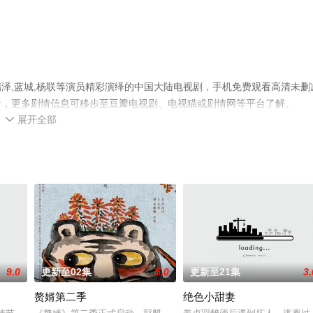
泽,蓝城,杨联等演员精彩演绎的中国大陆电视剧，手机免费观看高清未删
看，更多剧情信息可移步至豆瓣电视剧、电视猫或剧情网等平台了解。
展开全部

9.0
更新至02集
5.0
更新至21集
3.
赘婿第二季
绝色小甜妻