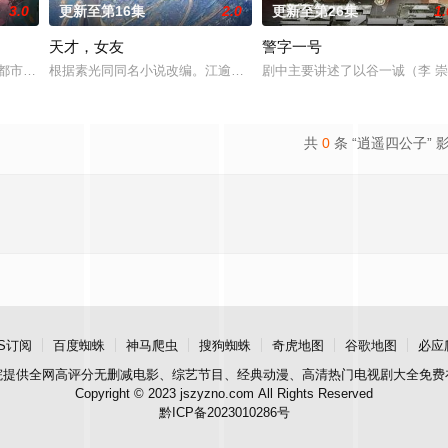
3.0
更新至第16集
2.0
更新至第26集
1.
天才，女友
警字一号
代 都市 海南越酷文化传媒有限公司
根据素光同同名小说改编。江逾白长大以后，林知夏忽然对他说：“江
剧中主要讲述了以谷一诚（李 
共
0
条 “逍遥四公子” 
S订阅
百度蜘蛛
神马爬虫
搜狗蜘蛛
奇虎地图
谷歌地图
必应
院
提供全网高评分无删减电影、综艺节目、经典动漫、高清热门电视剧大全免费
Copyright © 2023 jszyzno.com All Rights Reserved
黔ICP备2023010286号