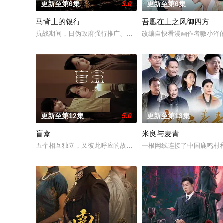
更新至第6集
3.0
更新至第6集
马背上的银行
吾凰在上之凤御四方
抗战期间，日伪政府强行推广、使用由“中国准备银行”发行的伪
改编自快看漫画作者嗷小泽
更新至第12集
5.0
更新至第13集
盲盒
米良与麦青
五个相互独立，又彼此呼应的故事——用一场精心策划的“夏令营”
一根网线连接了中国鹿鸣村