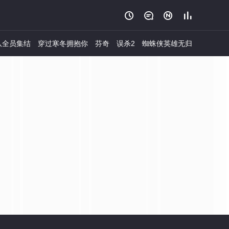




队全员集结
穿过寒冬拥抱你
芬奇
误杀2
蜘蛛侠英雄无归