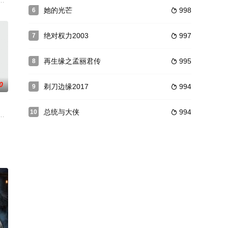
材、特殊形式、
场萎缩，面临着巨大的生存压力。一方面，腐败的
，更大天地！
程中从楼上掉下，正好掉进了夜少的房间，酒后神志不清的姜贞羽推倒了夜少
她的光芒
998
6

绝对权力2003
997
7

再生缘之孟丽君传
995
8

0
剃刀边缘2017
994
9

总统与大侠
994
10

陪伴照顾是好
为载体，创新双拥工作方式为主线的故事。瓷南区是
与东海公主小龙女共同携手斩妖除魔、破解邪恶力量的神话冒险故事。
实习记者千寻，在一件离奇的事故现场结识了男主苏明眸，随着小镇内频频发