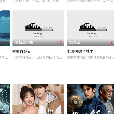
电视台澳洲七网络电视台、北京文化艺术音像出版社全力协助支持的一部特殊题
在大陆节节败退，华航和远航两家航空公司迁移到香港。两航在香港竞争激烈，市
《赘婿》第二季正式启动，郭麒麟、宋轶等原班人马回归。小小赘婿
姜贞羽醉酒后遇到坏人，逃离过
3.0
更新至48集
5.0
12集全
2.
哪吒降妖记
半城明媚半城雨
开启谈起了黄昏恋，对象竟然是自家的保姆刘西娜。按说老父亲找个老伴儿有人
多年家乡后的经历为背景，反映瓷南区民政局以喜闻乐见、自娱自乐的农村文化
《哪咤降妖记》以经典神话传说为蓝本，讲述了陈塘关将军之子哪咤
剧中杨馥羽出演古灵精怪的报社