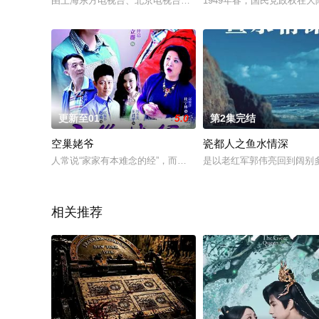
由上海东方电视台、北京电视台创意策划，奥运会澳大利亚主播
1949年春，国民党政权
更新至01
5.0
第2集完结
空巢姥爷
瓷都人之鱼水情深
人常说“家家有本难念的经”，而周家这本经，却是寡居多年的周
是以老红军郭伟亮回到阔别
相关推荐