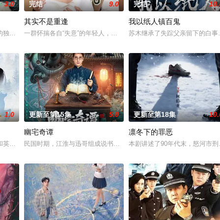
3.0
完结
9.0
完结
10.
其实不是重逢
我以纸人镇百鬼
钞货币。根据党中央指示，高景波、徐邵梁、孙希光和黄鹰等人开始筹备建立冀
的独家连载漫画《吾凰在上》。 现代少女奚圆（姜贞羽 饰）因意外踏入玄机
一群怀揣各自“失意”的年轻人，在沿海小城南安相遇相知，他们决心
苏木继承了失踪父亲留下的白事
1.0
更新至第15集
5.0
更新至第18集
10.
幽宅奇谭
凛冬下的罪恶
完成复仇的受害者；临终前与遗憾和解的“无用之人”；共享同一具躯体的人格“刮
和英国牛津，麦香通过视频向米良宣告：婚不结了。鹿鸣村开了锅，村民大骂麦
民国时期，江淮与迅哥组成说书班子，偶遇“白天人住屋，晚上鬼占房
本剧讲述了90年代末，怒河市