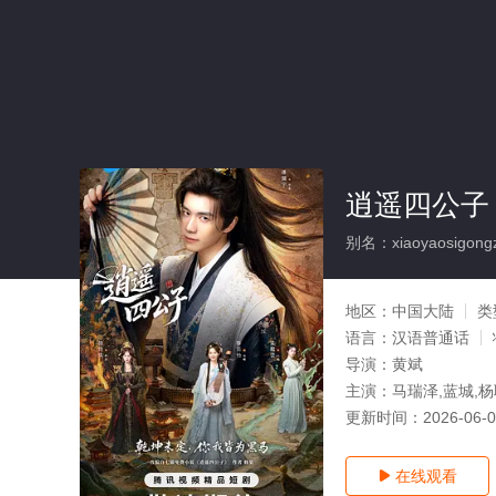
逍遥四公子
别名：xiaoyaosigongz
地区：
中国大陆
类
语言：
汉语普通话
导演：
黄斌
主演：
马瑞泽,蓝城,
更新时间：
2026-06-
在线观看
