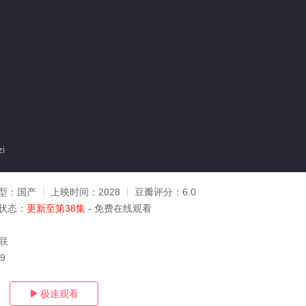
i
型：
国产
上映时间：
2028
豆瓣评分：
6.0
状态：
更新至第38集
- 免费在线观看
杨联
09
极速观看
