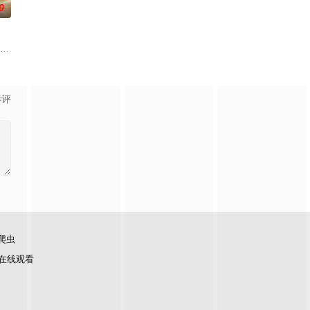
0
逾白，我喜欢你，哲学和生物学意义上的喜欢。”那个夜晚，他脸颊微热，还听
崇霄饰演）为代表的冀北市公安刑警用自己 的超凡的智慧与过人的勇气，屡破奇
影评
爬虫
在线观看