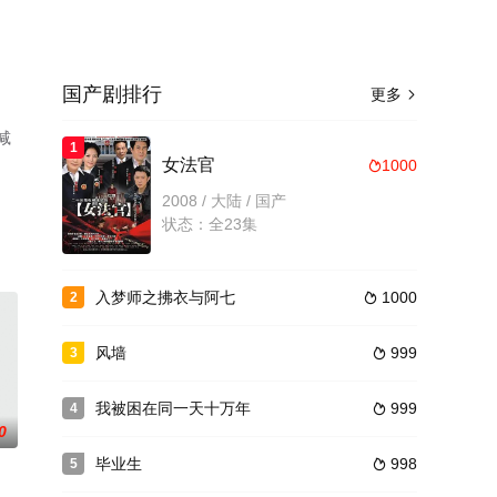
国产剧排行
更多

减
1
女法官
1000

2008 / 大陆 / 国产
状态：全23集
入梦师之拂衣与阿七
1000
2

风墙
999
3

我被困在同一天十万年
999
4

0
毕业生
998
5
