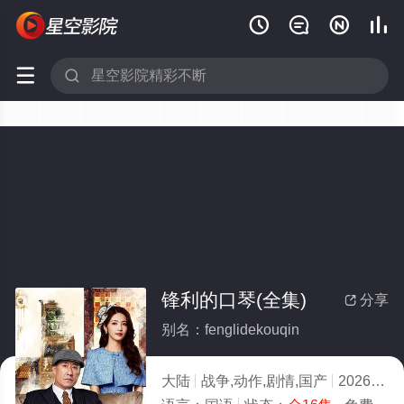






锋利的口琴(全集)
分享

别名：fenglidekouqin
大陆
战争,动作,剧情,国产
2026
1.0