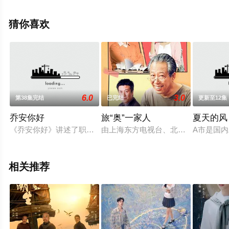
版电视剧全集就上星空电影网，热播电视剧提前免费观
看，更多剧情信息可移步至豆瓣电视剧、电视猫或剧情网
猜你喜欢
等平台了解。
6.0
3.0
第38集完结
已完结
更新至12集
乔安你好
旅“奥”一家人
夏天的风
《乔安你好》讲述了职场菜鸟乔安逆风翻盘，成立影视公司自己
由上海东方电视台、北京电视台创意
A市是国
相关推荐