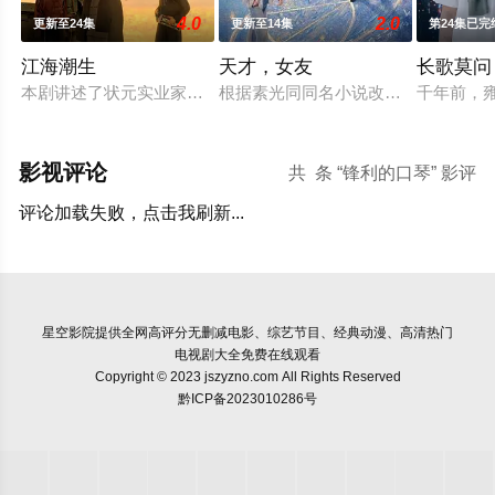
4.0
2.0
更新至24集
更新至14集
第24集已完
江海潮生
天才，女友
长歌莫问
本剧讲述了状元实业家张謇创办大生企业，实业报国的故事。甲
根据素光同同名小说改编。江逾白长
千年前，
影视评论
共
条 “锋利的口琴” 影评
评论加载失败，点击我刷新...
星空影院
提供全网高评分无删减电影、综艺节目、经典动漫、高清热门
电视剧大全免费在线观看
Copyright © 2023 jszyzno.com All Rights Reserved
黔ICP备2023010286号