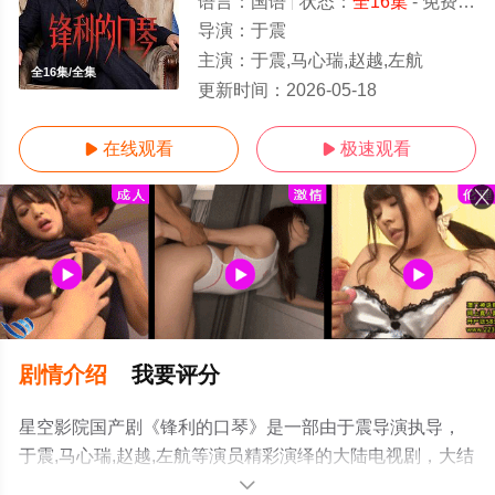
语言：
国语
状态：
全16集
- 免费在线观看
导演：
于震
主演：
于震,马心瑞,赵越,左航
全16集/全集
更新时间：
2026-05-18
在线观看
极速观看


剧情介绍
我要评分
星空影院国产剧《锋利的口琴》是一部由于震导演执导，
于震,马心瑞,赵越,左航等演员精彩演绎的大陆电视剧，大结
局剧情已揭晓（全16集），手机免费观看高清未删减完整
