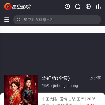






烬红妆(全集)
分享

别名：jinhongzhuang
中国大陆
爱情,古装,国产
2026
6.0