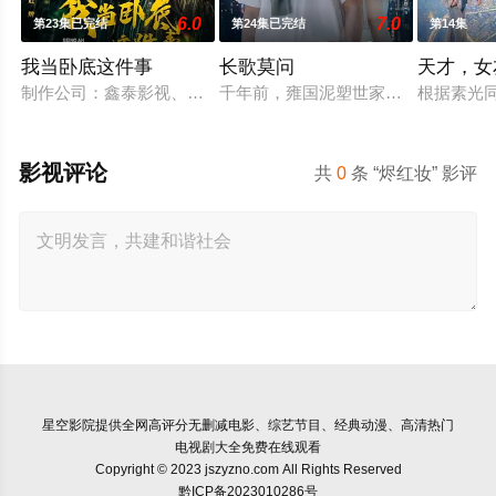
6.0
7.0
第23集已完结
第24集已完结
第14集
我当卧底这件事
长歌莫问
天才，女
制作公司：鑫泰影视、妙笔华章 题材：警匪、反诈 规格：15分钟
千年前，雍国泥塑世家楚门因进贡的
根据素光
影视评论
共
0
条 “烬红妆” 影评
星空影院
提供全网高评分无删减电影、综艺节目、经典动漫、高清热门
电视剧大全免费在线观看
Copyright © 2023 jszyzno.com All Rights Reserved
黔ICP备2023010286号