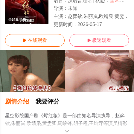
语言：
汉语普通话
状态：
全24集
- 
导演：
未知
主演：
赵弈钦,朱丽岚,欧靖枭,黄雯卿,周峻锋,胡子程,王灿亓
全24集/全集
更新时间：
2026-05-17
在线观看
极速观看


剧情介绍
我要评分
星空影院国产剧《烬红妆》是一部由知名导演执导，赵弈
钦,朱丽岚,欧靖枭,黄雯卿,周峻锋,胡子程,王灿亓等演员精彩
演绎的中国大陆电视剧，大结局剧情已揭晓（全24集），
