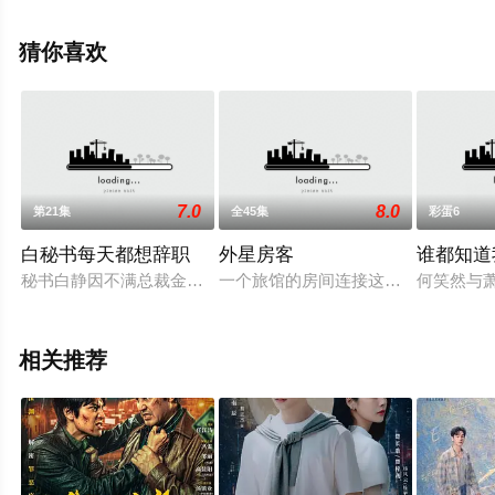
手机免费观看高清未删减完整版电视剧全集就上星空电影
网，热播电视剧提前免费观看，更多剧情信息可移步至豆
猜你喜欢
瓣电视剧、电视猫或剧情网等平台了解。
7.0
8.0
第21集
全45集
彩蛋6
白秘书每天都想辞职
外星房客
谁都知道
秘书白静因不满总裁金世安的工作安排向其提出离职，却意外陷入
一个旅馆的房间连接这两个平行世界
何笑然与
相关推荐