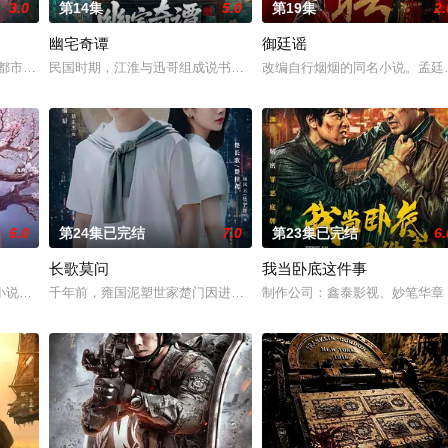
3.0
第14集
5.0
第19集
2.
幽宅奇谭
御廷谣
代 都市 海南越酷文化传媒有限公司
民国时期，江淮与迅哥组成说书班子，偶遇“白天人住屋，晚上鬼占房
改编自行烟烟的同名小说。孟廷
6.0
第24集已完结
7.0
第23集已完结
6.
长歌莫问
我当卧底这件事
鉴定技术的支持下，通过摸排、勘查等传统刑侦手段，接连破获数起重案要案的艰
小说《平阳公主》。
千年前，雍国泥塑世家楚门因进贡的“十二生肖”离奇流血炸裂，惨遭
制作公司：鑫泰影视、妙笔华章 