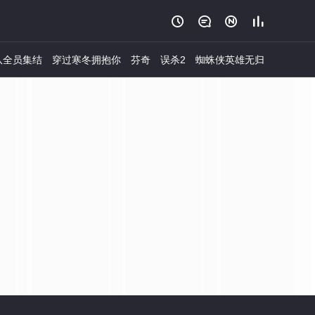




队全员集结
穿过寒冬拥抱你
芬奇
误杀2
蜘蛛侠英雄无归