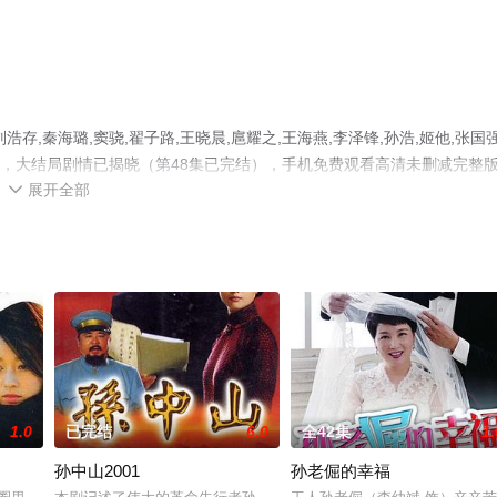
,秦海璐,窦骁,翟子路,王晓晨,扈耀之,王海燕,李泽锋,孙浩,姬他,张国强
剧，大结局剧情已揭晓（第48集已完结），手机免费观看高清未删减完整
展开全部
剧情信息可移步至豆瓣电视剧、电视猫或剧情网等平台了解。

1.0
已完结
6.0
全42集
1.
孙中山2001
孙老倔的幸福