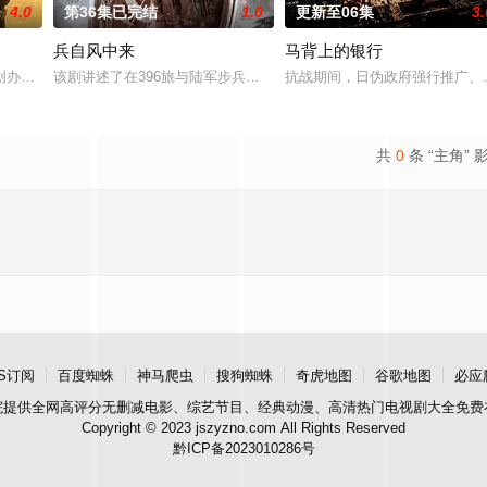
4.0
第36集已完结
1.0
更新至06集
3.
兵自风中来
马背上的银行
“江逾白，我喜欢你，哲学和生物学意义上的喜欢。”那个夜晚，他脸颊微热，
创办大生企业，实业报国的故事。甲午战争后，国家蒙羞，张謇虽高中状元，却
该剧讲述了在396旅与陆军步兵学院联合举办的小型军事演习中，郭
抗战期间，日伪政府强行推广、
共
0
条 “主角” 
S订阅
百度蜘蛛
神马爬虫
搜狗蜘蛛
奇虎地图
谷歌地图
必应
院
提供全网高评分无删减电影、综艺节目、经典动漫、高清热门电视剧大全免费
Copyright © 2023 jszyzno.com All Rights Reserved
黔ICP备2023010286号