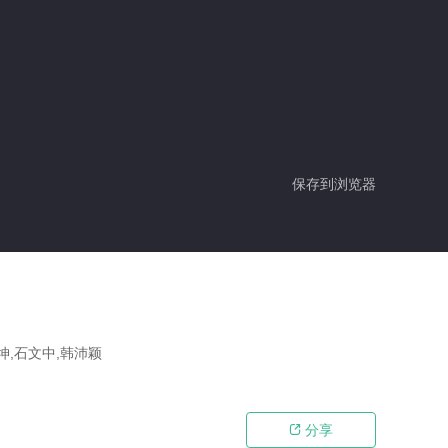
保存到浏览器
坤,石文中,韩沛颖
分享
