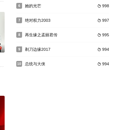
爱情生活入手，
（咏梅 饰）是天设地造的一对，两人结婚十七年，
1925年北上，病逝于北京，近三十年的革命生涯。在20集的篇幅里，集中描写
苦苦干了一辈子的活，终于迎来了退休在家里享清福的日子，然而，天生就闲不
她的光芒
998
6

绝对权力2003
997
7

再生缘之孟丽君传
995
8

0
剃刀边缘2017
994
9

总统与大侠
994
10

民族民主革命
前开起了门诊，并应允无双的请求帮助东林党购置大
松花湖畔浮现的一具男性裸尸，揭开了犯罪集团的冰山一角。一次正义与邪恶的
众瞩目的模特明星，因为感情遭遇了重创，于是决定刚退圈，从此音信全无。一