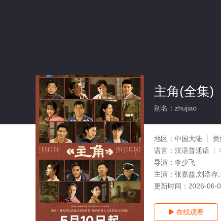
主角(全集)
别名：zhujiao
地区：
中国大陆
类
语言：
汉语普通话
导演：
李少飞
主演：
张嘉益,刘浩存,
更新时间：
2026-06-
在线观看
