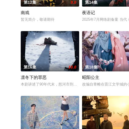
第12集
9.0
第14集
南戏
夜语记
暂无简介，敬请期待
2025年7月网络剧备案 当
第16集
10.0
第18集
凛冬下的罪恶
昭阳公主
本剧讲述了90年代末，怒河市刑侦支队在无普及监控、无DNA
改编自青帷在晋江文学城的