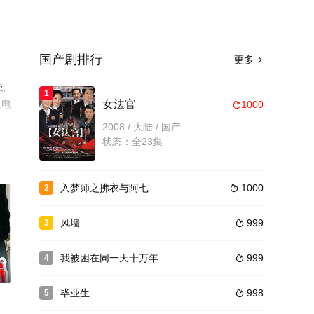
国产剧排行
更多

,
1
版电
女法官
1000

2008 / 大陆 / 国产
状态：全23集
入梦师之拂衣与阿七
1000
2

风墙
999
3

我被困在同一天十万年
999
4

0
毕业生
998
5
