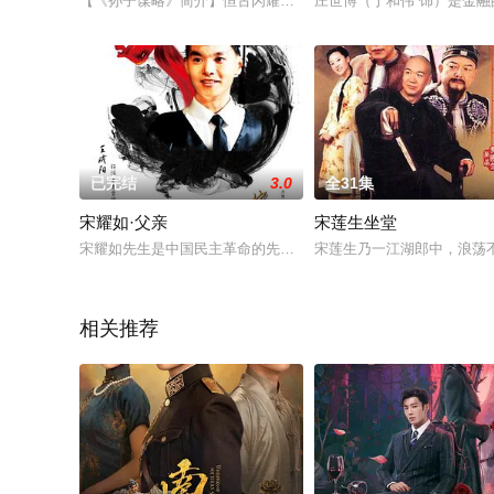
【《孙子谋略》简介】恒古闪耀的兵家至圣，广博玄妙的战事谋
庄世博（于和伟 饰）是金
已完结
3.0
全31集
宋耀如·父亲
宋莲生坐堂
宋耀如先生是中国民主革命的先驱之一，是宋氏家族的奠基人，其
宋莲生乃一江湖郎中，浪荡
相关推荐