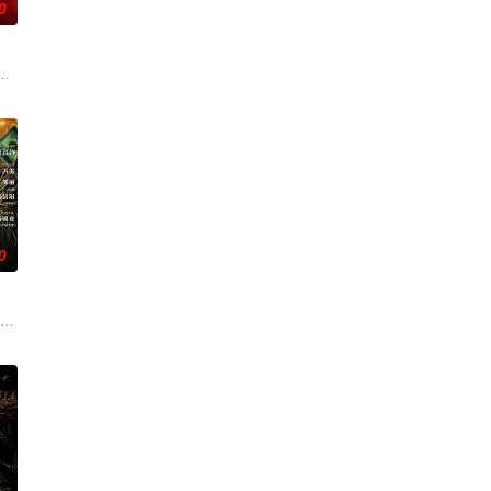
0
”的阴阳宅，江淮被掳走配“阴婚”。他与女探长穆英搭档，侦破阎王娶亲、五鬼
辉，大平王朝有史以来个以女子进士科三元及第入翰林院的奇女子。十年前的
0
难过程。案
满门流放，楚父以死鸣冤。楚家大小姐楚梓鸢带着滔天恨意，在屠刀落地的瞬间
题材：警匪、反诈 规格：15分钟X24集 拍摄地点：广东 出品人：郑伟、梁可