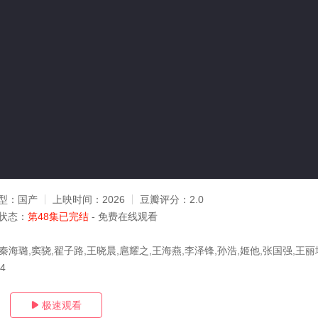
型：
国产
上映时间：
2026
豆瓣评分：
2.0
状态：
第48集已完结
- 免费在线观看
秦海璐,窦骁,翟子路,王晓晨,扈耀之,王海燕,李泽锋,孙浩,姬他,张国强,王丽
04
极速观看
