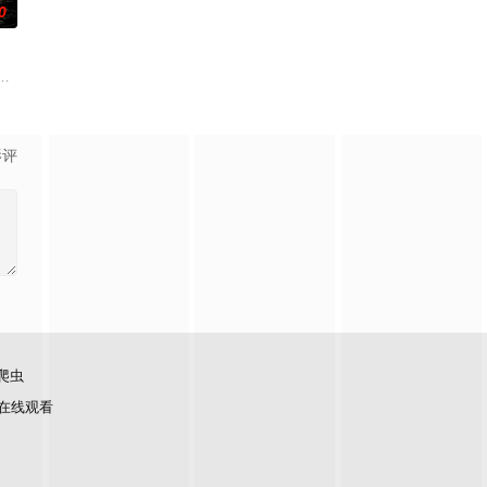
0
还听见自己加
渴望寻求强国之路。他毅然弃政从商，殚精竭虑，创
子剑因不满演习流于形式，假传指令要求真打实抗，虽引发哗然，却获赏识调任3
使用由“中国准备银行”发行的伪钞货币。根据党中央指示，高景波、徐邵梁、
影评
爬虫
在线观看