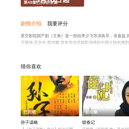
第48集已完结/全集
剧情介绍
我要评分
星空影院国产剧《主角》是一部由李少飞导演执导，张嘉益,刘浩存
王丽坤,石文中,韩沛颖,苗阜等演员精彩演绎的中国大陆电视
视剧全集就上星空电影网，热播电视剧提前免费观看，更多
猜你喜欢
已完结
5.0
全22集
孙子谋略
锁春记