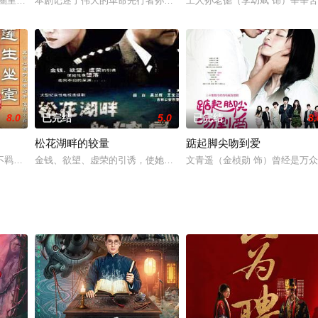
略，尽敛兵家鼻祖之战鼓人生。全剧以孙子家族与其他家族之间的纷争和孙子的
融圈里的传奇人物，荣获年度金融风云人物的奖项，在旁人眼中，他和妻子宛丹
本剧记述了伟大的革命先行者孙中山先生从1895年第一次武装起义到
工人孙老倔（李幼斌 饰）辛辛
8.0
已完结
5.0
已完结
8.
松花湖畔的较量
踮起脚尖吻到爱
培育了一门俊杰，影响了半个世纪的近现代中国;其富于传奇色彩的生涯与中华
不羁医术高超，在长沙行医时巧遇绣庄庄主无双，被她深深吸引，于是在绣庄门
金钱、欲望、虚荣的引诱，使她伦丧堕落，走向不归的深渊……吉林
文青遥（金桢勋 饰）曾经是万