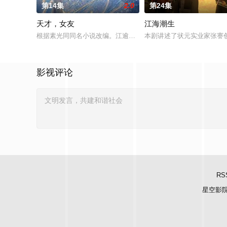
第14集
2.0
第24集
天才，女友
江海潮生
根据素光同同名小说改编。江逾白长大以后，林知夏忽然对他说：
本剧讲述了状元实业家张謇
影视评论
RS
星空影