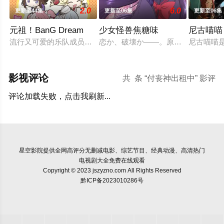
2.0
6.0
更新至44集
更新至06集
更新至06集
元祖！BanG Dream
少女怪兽焦糖味
尼古喵喵
流行又可爱的乐队成员大集合，充满前卫魅力的痛快女子乐队喜
恋か、破壊か――。原因不明の病に
尼古喵喵
影视评论
共
条 “付丧神出租中” 影评
评论加载失败，点击我刷新...
星空影院
提供全网高评分无删减电影、综艺节目、经典动漫、高清热门
电视剧大全免费在线观看
Copyright © 2023 jszyzno.com All Rights Reserved
黔ICP备2023010286号