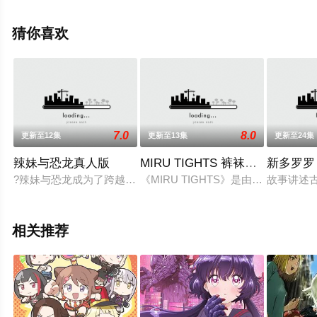
本动漫，大结局剧情已揭晓（全12集），手机免费观看高
清未删减完整版动漫全集就上星空电影网，更多剧情信息
猜你喜欢
可移步至豆瓣动漫、电视猫或剧情网等平台了解。
7.0
8.0
更新至12集
更新至13集
更新至24集
辣妹与恐龙真人版
MIRU TIGHTS 裤袜视界
新多罗罗
?辣妹与恐龙成为了跨越时代隔阂的室友。虽然我也不是很懂恐龙
《MIRU TIGHTS》是由横滨Animati
故事讲述
相关推荐