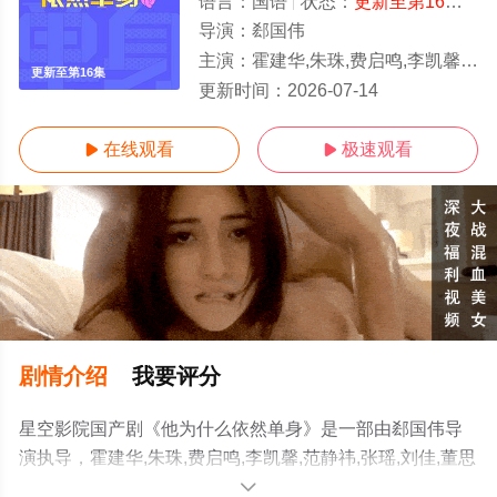
语言：
国语
状态：
更新至第16集
- 
导演：
郄国伟
主演：
霍建华,朱珠,费启鸣,李凯馨,范静祎,张瑶,刘佳,董思怡,李易祥
更新至第16集
更新时间：
2026-07-14
在线观看
极速观看


剧情介绍
我要评分
星空影院国产剧《他为什么依然单身》是一部由郄国伟导
演执导，霍建华,朱珠,费启鸣,李凯馨,范静祎,张瑶,刘佳,董思
怡,李易祥等演员精彩演绎的大陆电视剧，手机免费观看高
