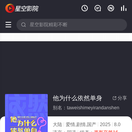






他为什么依然单身
分享

别名：taweishimeyirandanshen
大陆
爱情,剧情,国产
2025
8.0