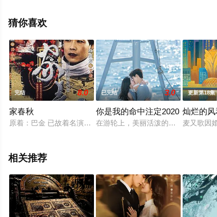
清未删减完整版电视剧全集就上星空电影网，热播电视剧
提前免费观看，更多剧情信息可移步至豆瓣电视剧、电视
猜你喜欢
猫或剧情网等平台了解。
8.0
3.0
完结
已完结
更新第18集
家春秋
你是我的命中注定2020
灿烂的风
原着：巴金 已故着名演员陈晓旭生前代表作品“五四”运动的浪
在游轮上，美丽活泼的行政助理陈嘉欣
麦又歌因
相关推荐