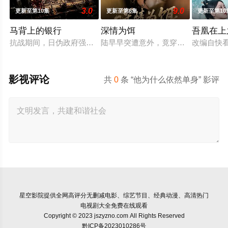
3.0
9.0
更新至第10集
更新至第6集
更新至第10
马背上的银行
深情为饵
吾凰在上
抗战期间，日伪政府强行推广、使用由“中国准备银行”发行的伪
陆早早突遭意外，竟穿越成民国少夫
改编自快
影视评论
共
0
条 “他为什么依然单身” 影评
星空影院
提供全网高评分无删减电影、综艺节目、经典动漫、高清热门
电视剧大全免费在线观看
Copyright © 2023 jszyzno.com All Rights Reserved
黔ICP备2023010286号