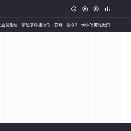




队全员集结
穿过寒冬拥抱你
芬奇
误杀2
蜘蛛侠英雄无归