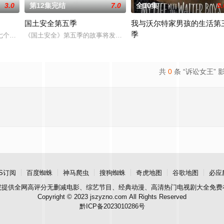
3.0
第12集完结
7.0
全10集
5.
国土安全第五季
我与沃尔特家男孩的生活第
季
近日举行的TCA冬季会议上，播出单位Showtime的负责人David Ne
七个多月俄罗斯残酷监禁的卡丽·马瑟森日渐康复，但其相关记忆仍旧支离破碎
《国土安全》第五季的故事将发生在柏林，时间是前一季的两年半之后，Ca
Ahead of the arrival of Season 2
共
0
条 “诉讼女王” 
S订阅
百度蜘蛛
神马爬虫
搜狗蜘蛛
奇虎地图
谷歌地图
必应
院
提供全网高评分无删减电影、综艺节目、经典动漫、高清热门电视剧大全免费
Copyright © 2023 jszyzno.com All Rights Reserved
黔ICP备2023010286号