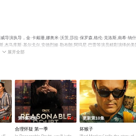
导演执导，金·卡戴珊,娜奥米·沃茨,莎拉·保罗森,格伦·克洛斯,南希·纳什
密斯,杰马库斯·基尔戈尔,安德烈娅·勒布朗,阿玛尼·巴雷等演员精彩演绎的美
展开全部
删减完整版电视剧全集就上星空电影网，热播电视剧提前免费观看，更多

3.0
第9集完结
8.0
更新第10集
8.
合理怀疑 第一季
坏猴子