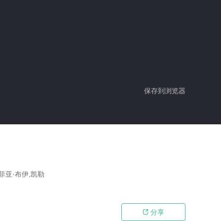
保存到浏览器
菲亚·布伊,凯勒
分享
