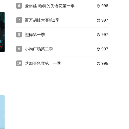
的姐姐（Tara Fitzg
th
f Andrew Yancy (Vince Vaughn), who has b
爱丽丝·哈特的失语花第一季
998
6

百万胡扯大赛第1季
997
7

熙德第一季
997
8

0
小狗广场第二季
997
9

芝加哥急救第十一季
995
10

onfirmed that season 4 will utilize a