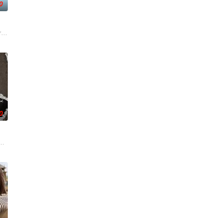
0
事。第二季迎来洛杉矶标志性私家侦探兼电影鉴赏家
忆却已丧失，而地堡正从叛乱中恢复，并面临着新的危险威胁。过去，记者H
redes sociales una foto en el set de ma
0
静生活。然而，当地接连发生游客离奇死亡事件，他不得不重拾侦探本能，与一
讲述了卡南斯塔克的童年故事，而且还将是一部庞大的家庭剧，讲述那些抚养