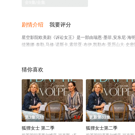
全9集/全集
剧情介绍
我要评分
星空影院欧美剧《诉讼女王》是一部由瑞恩·墨菲,安东尼·海明威
缇雅娜·泰勒,马修·诺斯卡,索菲亚·布伊,凯勒布·亚历山大·史
电视剧，大结局剧情已揭晓（全9集），手机免费观看高清未
情信息可移步至豆瓣电视剧、电视猫或剧情网等平台了解。
猜你喜欢
第3集完结
5.0
更新第03集
狐狸女士 第二季
狐狸女士第二季