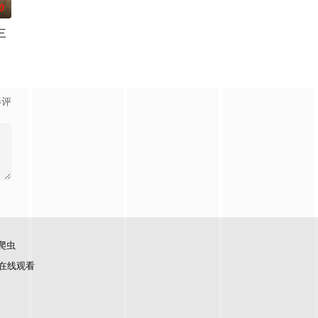
0
三
，这对索尔·贝伦森而言是个问题。作为美国新晋总
rrie Mathison不再是情报员，而是为一家私营安保企业工作。新一
, Netflix has renewed My Life with the
影评
爬虫
在线观看