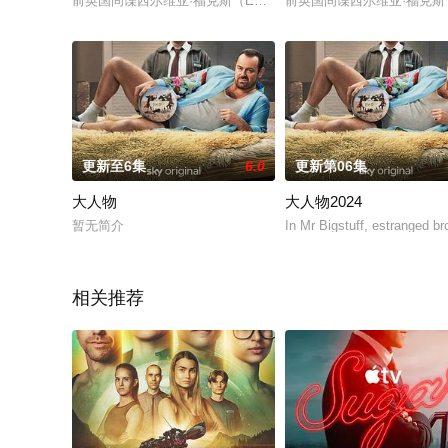
前英国间谍西尔维亚·福克斯（Emilia Fox饰）在本季已经定居在
前英国间谍西尔维亚·福克斯（E
更新至6集
6.0
更新第06集
大人物
大人物2024
暂无简介
In Mr Bigstuff, estranged bro
相关推荐