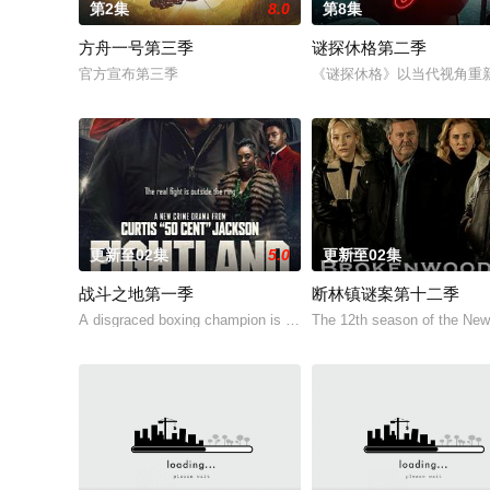
第2集
8.0
第8集
方舟一号第三季
谜探休格第二季
官方宣布第三季
《谜探休格》以当代视角重
更新至02集
5.0
更新至02集
战斗之地第一季
断林镇谜案第十二季
A disgraced boxing champion is released from prison and returns
The 12th season of the Ne