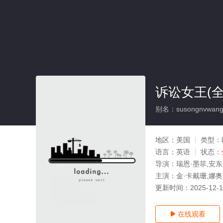
诉讼女王(全
别名：susongnvwan
地区：
美国
类型：
语言：
英语
状态：
导演：
瑞恩·墨菲,安
主演：
金·卡戴珊,娜奥
更新时间：
2025-12-
在线观看
