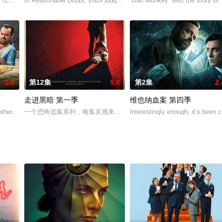
翁布里亚乡下，她希望享受宁静的乡村生活，和她的姐姐（Tara Fitzg
milia Fox饰）在本季已经定居在翁布里亚乡下，她希望享受宁静的乡村生活，和她
In Reasonable Doubt, you'll judge Jax Stewart for her questionable e
“Bad Monkey” tells the story o
1.0
第12集
5.0
第2集
2.
走进黑暗 第一季
维也纳血案 第四季
thers Glen a nervy perfectionist striving
一个恐怖选集系列，每集灵感来自一个节日
Interestingly enough, it’s been c