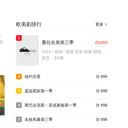
欧美剧排行
更多

,
1
国
重任在肩第三季
1000

剧
2016 / 英国 / 悬疑,犯罪,惊悚,剧情,欧美
状态：全6集
纽约灾星
999
2

遥远星际第一季
998
3

斯巴达克斯：亚述家族第一季
998
4

0
名校风暴第三季
998
5
