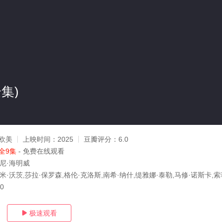
集)
g
欧美
上映时间：
2025
豆瓣评分：
6.0
全9集
- 免费在线观看
东尼·海明威
米·沃茨,莎拉·保罗森,格伦·克洛斯,南希·纳什,缇雅娜·泰勒,马修·诺斯卡,索
10
极速观看
