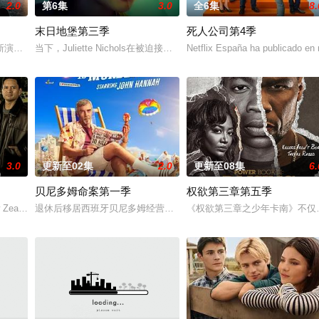
2.0
第6集
3.0
全6集
8.
末日地堡第三季
死人公司第4季
新演绎了文学、电影和电视史上最受欢迎且意义重大的题材之一——私家侦探故
当下，Juliette Nichols在被迫接受“净化”后幸存下来，但记
Netflix España ha publicado en 
3.0
更新至02集
2.0
更新至08集
6.
贝尼多姆命案第一季
权欲第三章第五季
 to Lon
w Zealand drama series “The Brokenwood Myster
退休后移居西班牙贝尼多姆经营酒吧的英国前刑警，原以为能过上平
《权欲第三章之少年卡南》不仅