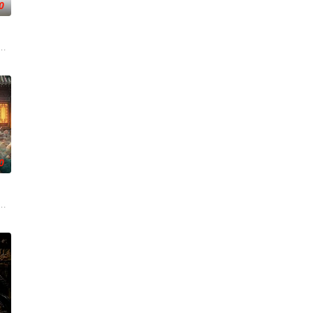
0
重重危机，而
刑侦手段，接连破获数起重案要案的艰难过程。案
复仇的受害者；临终前与遗憾和解的“无用之人”；共享同一具躯体的人格“刮刮乐
国牛津，麦香通过视频向米良宣告：婚不结了。鹿鸣村开了锅，村民大骂麦香
0
逾白，我喜欢你，哲学和生物学意义上的喜欢。”那个夜晚，他脸颊微热，还听
班子，偶遇“白天人住屋，晚上鬼占房”的阴阳宅，江淮被掳走配“阴婚”。他与