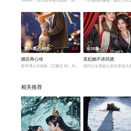
1938年，抗日战争如火如荼，国民革命军第88军军长方哈儿率
一次偶然的邂逅，魏次芳认
第24集已完结
2.0
全20集
婚后再心动
皇妃她不讲武德
医学博士许南歌（王雅佳 饰）为延毕，与商界大佬霍北宴（何健
现代少女棠妙心意外穿进大
相关推荐