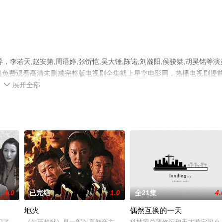
李若天,赵安第,周语婷,张忻恺,吴大锤,陈诺,刘瀚阳,侯骏桀,胡昊铭等演
机免费观看高清未删减完整版电视剧全集就上星空电影网，热播电视剧提
展开全部
情网等平台了解。

4.0
已完结
1.0
全21集
4.
地火
偶然互换的一天