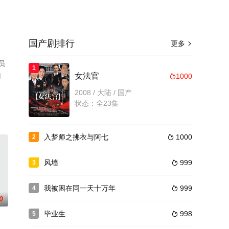
国产剧排行
更多

员
1
前
女法官
1000

2008 / 大陆 / 国产
状态：全23集
入梦师之拂衣与阿七
1000
2

风墙
999
3

我被困在同一天十万年
999
4

0
毕业生
998
5
