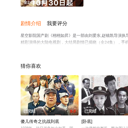
全24集/全集
剧情介绍
我要评分
星空影院国产剧《栩栩如昇》是一部由刘爱东,赵镜凯导演执导，
精彩演绎的大陆电视剧，大结局剧情已揭晓（全24集），手
免费观看，更多剧情信息可移步至豆瓣电视剧、电视猫或剧
猜你喜欢
已完结
9.0
已完结
傻儿传奇之抗战到底
[卧底]