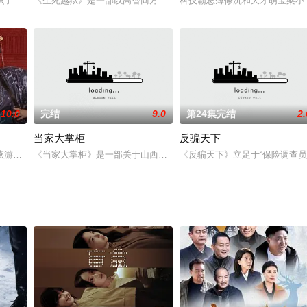
领部下出川赶赴浙江前线。88军是一支空壳部队，但方哈儿以民族大义为重，自
识了某门户网站的娱乐新闻版记者吴同。魏次芳特别的气质让吴同对她产生好感
《生死越狱》是一部以高智商方式展现越狱情节的电视剧，导演陈建
科技霸总薄修沉和天才萌宝梁小
10.0
完结
9.0
第24集完结
2.
当家大掌柜
反骗天下
麒 饰）协议成婚，他借此稳定家族权力，二人各取所需。他们人前扮演恩爱夫
燕游戏副本成为万户侯不受宠的二小姐，系统告诉她只有解开游戏关键人物背后
《当家大掌柜》是一部关于山西酿酒的电视剧作品，该剧由山西电影
《反骗天下》立足于“保险调查