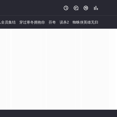




队全员集结
穿过寒冬拥抱你
芬奇
误杀2
蜘蛛侠英雄无归