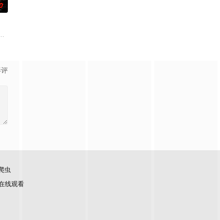
0
破奇案、勇 擒元凶的故事，展现了人民警察的赤
科三元及第入翰林院的奇女子。十年前的她被他从死人堆里救出来，蓬头垢面口
使用由“中国准备银行”发行的伪钞货币。根据党中央指示，高景波、徐邵梁、
影评
爬虫
在线观看