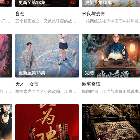
10.0
更新至第13集
5.0
更新至第15集
1.
盲盒
米良与麦青
少女奚圆（姜贞羽 饰）因意外踏入玄机界，继而卷入虎云国内乱的漩涡，身陷
河市刑侦支队在无普及监控、无DNA鉴定技术的支持下，通过摸排、勘查等传统
五个相互独立，又彼此呼应的故事——用一场精心策划的“夏令营”完成
一根网线连接了中国鹿鸣村和英
3.0
更新至第18集
2.0
完结
5.
天才，女友
幽宅奇谭
代 都市 海南越酷文化传媒有限公司
根据素光同同名小说改编。江逾白长大以后，林知夏忽然对他说：“江
民国时期，江淮与迅哥组成说书