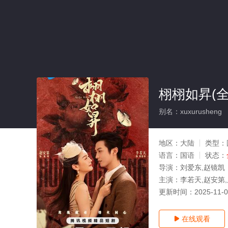
栩栩如昇(全
别名：xuxurusheng
地区：
大陆
类型：
语言：
国语
状态：
导演：
刘爱东,赵镜凯
主演：
李若天,赵安第,
更新时间：
2025-11-
在线观看
