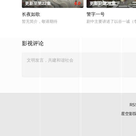
更新至第22集
6.0
更新至第28集
长夜如歌
警字一号
暂无简介，敬请期待
剧中主要讲述了以谷一诚（
影视评论
RS
星空影