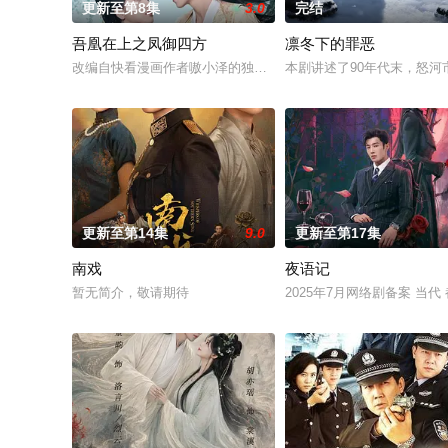
更新至第8集
3.0
完结
吾凰在上之凤御四方
凛冬下的罪恶
改编自快看漫画作者嗷小泽的独家连载漫画《吾凰在上》。 现代
本剧讲述了90年代末，怒
更新至第14集
9.0
更新至第17集
南戏
夜语记
暂无简介，敬请期待
2025年7月网络剧备案 当