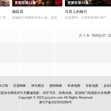
1.0
更新至第21集
2.0
更新至第10集
3.
御廷谣
马背上的银行
李 崇霄饰演）为代表的冀北市公安刑警用自己 的超凡的智慧与过人的勇气，屡
改编自行烟烟的同名小说。孟廷辉，大平王朝有史以来个以女子进士
抗战期间，日伪政府强行推广、
共
0
条 “栩栩如昇” 
S订阅
百度蜘蛛
神马爬虫
搜狗蜘蛛
奇虎地图
谷歌地图
必应
院
提供全网高评分无删减电影、综艺节目、经典动漫、高清热门电视剧大全免费
Copyright © 2023 jszyzno.com All Rights Reserved
黔ICP备2023010286号