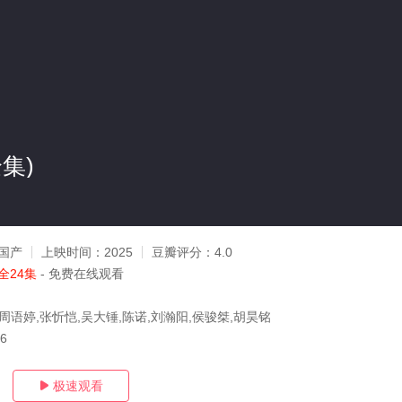
集)
国产
上映时间：
2025
豆瓣评分：
4.0
全24集
- 免费在线观看
周语婷,张忻恺,吴大锤,陈诺,刘瀚阳,侯骏桀,胡昊铭
06
极速观看
