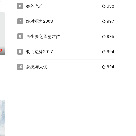
备粮饷，
，魏次芳对吴同也一见钟情。但是魏次芳并不像吴同
一贯擅长军旅、谍战剧的拍摄，此次在《生死越狱》中依旧会带给观众一个环环
译因一场意外互换灵魂，翻车不断的三人同居生活爆笑开启。可是为何总裁跟
她的光芒
998
6

绝对权力2003
997
7

再生缘之孟丽君传
995
8

0
剃刀边缘2017
994
9

总统与大侠
994
10

妻，人后却各
的故事才能回到现实。皇上将万户侯嫡女棠江仙赐婚
制片厂(有限公司）制作出品，所讲述的是在清末民初，北方千年酿酒重镇尽善
员”的独特视角，讲述了雅痞小叔方元（高仁饰）与天才少年米若（肖宇梁 饰）