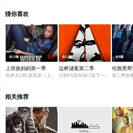
删减完整版电视剧全集就上星空电影网，热播电视剧提前
免费观看，更多剧情信息可移步至豆瓣电视剧、电视猫或
猜你喜欢
剧情网等平台了解。
9.0
2.0
全13集
全13集
全8集
上班族妈妈第一季
边桥谜案第二季
伦敦黑帮
加拿大CBC新喜剧《上班族妈妈》是一部典型的女性剧，女人
日前FX宣布续订旗下一年级新剧界桥谜案
第三季故事
相关推荐