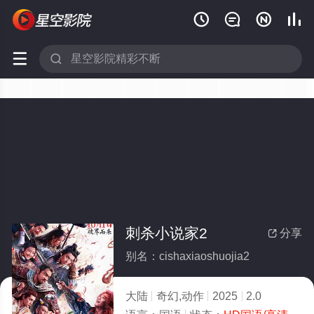






刺杀小说家2
分享

别名：cishaxiaoshuojia2
大陆
奇幻,动作
2025
2.0