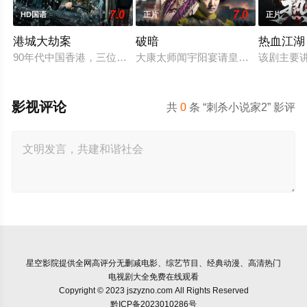
7.0
7.0
HD国语
正片
正片
港城大劫案
破暗
热血江湖
90年代中国香港，三位深陷生存绝境的底层小人物，因一场劫案
大康太师闻宇阳宴请皇上义子神策府
该剧主要
影视评论
共
0
条 “刺杀小说家2” 影评
星空影院
提供全网高评分无删减电影、综艺节目、经典动漫、高清热门
电视剧大全免费在线观看
Copyright © 2023 jszyzno.com All Rights Reserved
黔ICP备2023010286号