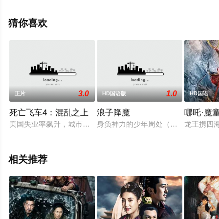
高清未删减完整版电影大全就上星空电影网，更多剧情信
息可移步至豆瓣电影、电视猫或剧情网等平台了解。
猜你喜欢
3.0
1.0
正片
HD国语版
HD国语
死亡飞车4：混乱之上
浪子降魔
哪吒·魔
美国失业率飙升，城市沦为犯罪汪洋，政府启动最高法，建高墙围
身负神力的少年周处（何与 饰）顽劣
龙王携四
相关推荐