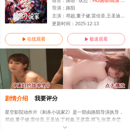
语言：
国语
状态：
HD国语/高清
- 免费在线观看
导演：
路阳
主演：
邓超,董子健,雷佳音,王圣迪,丁程鑫,王彦霖,邓飞,张震,辛芷蕾,郭京飞,常远
HD国语
更新时间：
2025-12-13
在线观看
极速观看


剧情介绍
我要评分
星空影院动作片《刺杀小说家2》是一部由路阳导演执导，
邓超,董子健,雷佳音,王圣迪,丁程鑫,王彦霖,邓飞,张震,辛芷
蕾,郭京飞,常远等演员精彩演绎的大陆电影，手机免费观看
