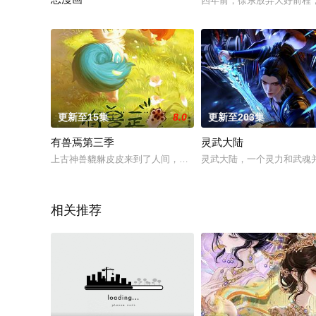
四年前，徐东放弃大好前程
游戏《冰封纪元》降临现实，零下70度只靠一座篝火。曹星激活唯
更新至15集
8.0
更新至203集
有兽焉第三季
灵武大陆
上古神兽貔貅皮皮来到了人间，为了躲避人类追捕，逃到了好友
灵武大陆，一个灵力和武魂
相关推荐