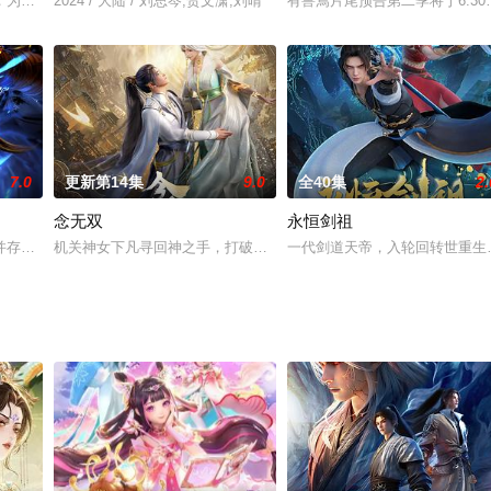
，为爱挺身而出，替未婚妻顶罪，尝尽苦楚。四年后，重获新生，却不料未婚妻
2024 / 大陆 / 刘思岑,贺文潇,刘晴
有兽焉片尾预告第二季将于6.3
一SSS级“永恒之力”，囤粮炼钢建圣城，召异族造机甲，在冰封末世打造出神
7.0
更新第14集
9.0
全40集
2.
念无双
永恒剑祖
四不像开的专门帮助神兽的鹿人店，并结识了一群来自四面八方，性格各异的神
并存的世界，灵修一念动山河，武者徒手撕天地。星辰镇昔日天才辰天，十岁后
机关神女下凡寻回神之手，打破规则逆天改命历经绝世旷恋，事业爱
一代剑道天帝，入轮回转世重生