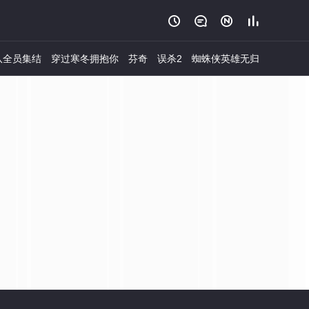




队全员集结
穿过寒冬拥抱你
芬奇
误杀2
蜘蛛侠英雄无归