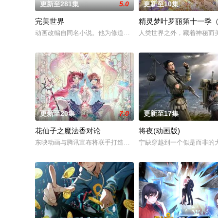
更新至281集
5.0
更新至10集
完美世界
精灵梦叶罗丽第十一季
动画改编自同名小说。他为修道而生，为应劫而至，他身化亿万
人类世界之外，藏着神秘而
更新至20集
7.0
更新至17集
花仙子之魔法香对论
将夜(动画版)
东映动画与腾讯宣布将联手打造『花仙子』全新动画新作将继承
宁缺穿越到一个似是而非的