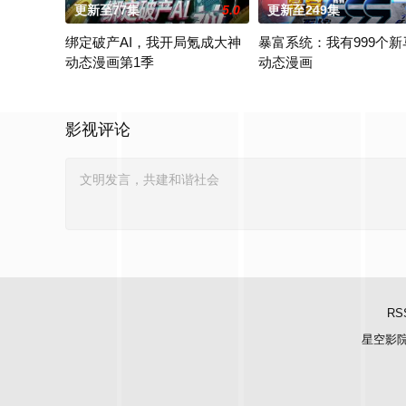
更新至77集
5.0
更新至249集
绑定破产AI，我开局氪成大神
暴富系统：我有999个新
动态漫画第1季
动态漫画
妹妹黎夏月被困游戏，为了救出妹妹，黎冬阳毅然登入危机四伏的
2024 / 大陆 / 国产动漫
影视评论
RS
星空影