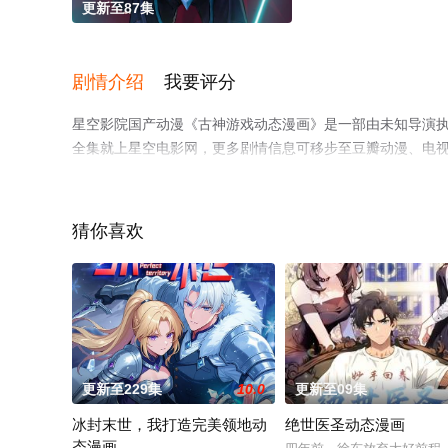
更新至87集
剧情介绍
我要评分
星空影院国产动漫《古神游戏动态漫画》是一部由未知导演
全集就上星空电影网，更多剧情信息可移步至豆瓣动漫、电
猜你喜欢
更新至229集
10.0
更新至09集
冰封末世，我打造完美领地动
绝世医圣动态漫画
态漫画