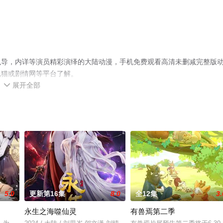
执导，内详等演员精彩演绎的大陆动漫，手机免费观看高清未删减完整版
视猫或剧情网等平台了解。
展开全部

5.0
更新第16集
8.0
全12集
3.
永生之海噬仙灵
有兽焉第二季