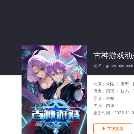
古神游戏动
别名：gushenyouxido
地区：
大陆
类型：
语言：
国语
状态：
导演：
未知
主演：
内详
更新时间：
2025-11-
在线观看
