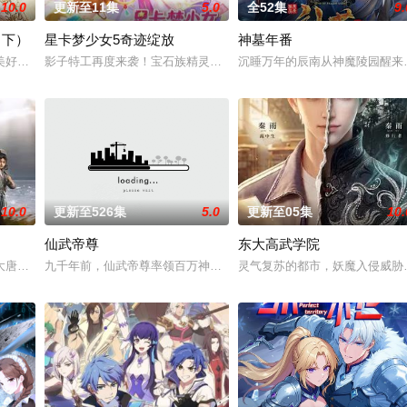
10.0
更新至11集
5.0
全52集
9.
（下）
星卡梦少女5奇迹绽放
神墓年番
血雨，洒落万古岁月，经历无数时空的熬炼，岁月长河的洗礼，他化万古，他化
美好的叶罗丽仙境。这里的仙子因自然与人类世界的兴衰而生，也与万物命运相
影子特工再度来袭！宝石族精灵竟然成了关键所在！东方桃子与伙伴
沉睡万年的辰南从神魔陵园醒来
10.0
更新至526集
5.0
更新至05集
10.
仙武帝尊
东大高武学院
经典、结合潮流、呈现崭新的花仙子世界
大唐世界，却发现此处为处处惊险的修行世界，原本以为自己可以从此吃香喝辣
九千年前，仙武帝尊率领百万神将打入太古洪荒，却无一人归来，只
灵气复苏的都市，妖魔入侵威胁