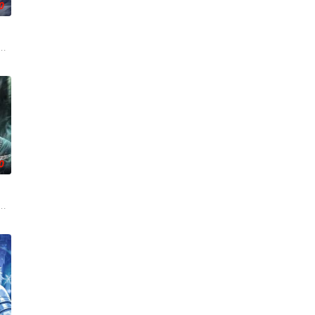
0
自在。看男主石
连。当人类世界灾难骤起，风云失色，失衡的力量逐
们一边为救治师父森木宇冲击仙蜜试炼赛冠军，一边暗中追查潜伏在参赛者中的
，在经历了一系列奇遇后名动四方。随着辰南来到央锦国遇到晨曦，新的冒险
0
，一跃成为人上人时，他却发现自己既没有任何修行
有一缕真火遗留世间。九千年后，门派废徒叶辰，被赶出宗门，无以为家，机缘
来袭，天生废灵根的少年秦雨体内意外觉醒神力，被选中成为神秘至强功法万