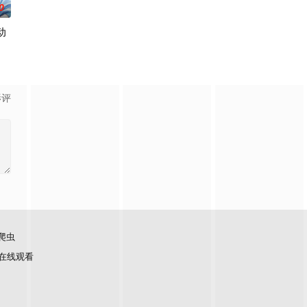
0
动
葛亮展开启“双师对决”，以曜为首的“星之队”和在校生们，在与学长们的奇妙互
他一人能使用
70度只靠一座篝火。曹星激活唯一SSS级“永恒之力”，囤粮炼钢建圣城，召
影评
爬虫
在线观看