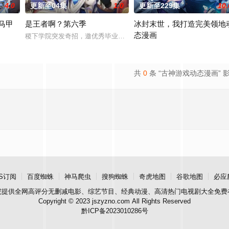
4.0
更新至04集
1.0
更新至229集
10.
马甲
是王者啊？第六季
冰封末世，我打造完美领地
态漫画
稷下学院突发奇招，邀优秀毕业生返校担任临时“代课老师”！周瑜、诸
游戏中，并在绝境中和被打落神坛的氪金系统AI女神莉露签订契约，得到只有
游戏《冰封纪元》降临现实，零下
共
0
条 “古神游戏动态漫画” 
S订阅
百度蜘蛛
神马爬虫
搜狗蜘蛛
奇虎地图
谷歌地图
必应
院
提供全网高评分无删减电影、综艺节目、经典动漫、高清热门电视剧大全免费
Copyright © 2023 jszyzno.com All Rights Reserved
黔ICP备2023010286号