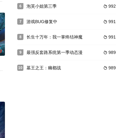
即将嫁给自己昔日好友。徐东冲冠一怒，誓要问个对
0号播出，实现两季联播。
泡芙小姐第三季
992
6

级领地！
游戏BUG修复中
991
7

长生十万年：我一掌终结神魔
991
8

0
最强反套路系统第一季动态漫
989
9

墓王之王：幽都战
989
10

兽，开始了远离
武魂沉寂、灵海枯竭，自此沦为家族废物，受尽他人
情双丰收。看拿到热血少年漫剧本的大女主，如何利用机关术一路逆袭，爽燃开
，修上古之法，锻肉身天地，打破神族桎梏，斩碎欺世阴谋！