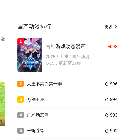
国产动漫排行
更多

动漫
1
古神游戏动态漫画
998

2025 / 大陆 / 国产动漫
状态：更新至87集
大王不高兴第一季
996
2

万剑王座
994
3

正邪动态漫
993
4

0
一斩苍穹
992
5
