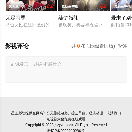
8.0
6.0
更新至07集
更新至08集
更新至04集
无尽雨季
绘梦婚礼
爱来了别错
两位女性在这部激烈的家庭剧中争夺强大的蒂纳拉王朝领导权。
被欢笑、笑容和祝福环绕的婚礼仅仅是
翻拍自20
影视评论
共
0
条 “上瘾(泰国版)” 影评
星空影院
提供全网高评分无删减电影、综艺节目、经典动漫、高清热门
电视剧大全免费在线观看
Copyright © 2023 jszyzno.com All Rights Reserved
黔ICP备2023010286号