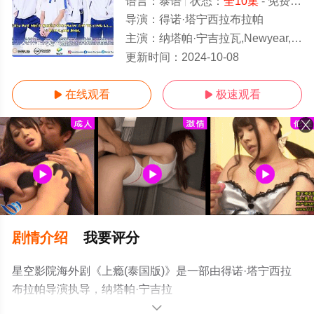
语言：
泰语
状态：
全10集
- 免费在线观看
导演：
得诺·塔宁西拉布拉帕
主演：
纳塔帕·宁吉拉瓦,Newyear,Nawaphat,Thannamongkhonsawat,Jur,Vasin,
全10集/全集
更新时间：
2024-10-08
在线观看
极速观看


剧情介绍
我要评分
星空影院海外剧《上瘾(泰国版)》是一部由得诺·塔宁西拉
布拉帕导演执导，纳塔帕·宁吉拉
瓦,Newyear,Nawaphat,Thannamongkhonsawat,Jur,Vasin,Tra
