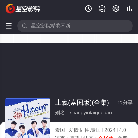






上瘾(泰国版)(全集)
分享

别名：shangyintaiguoban
泰国
爱情,同性,泰国
2024
4.0