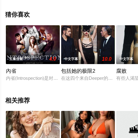
精彩演绎的法国电影，大结局剧情已揭晓（1-1全集），手
机免费观看高清未删减完整版电影大全就上星空电影网，
猜你喜欢
更多剧情信息可移步至豆瓣电影、电视猫或剧情网等平台
了解。
4.0
10.0
五集合集
中文字幕
中文字幕
內省
包括她的极限2
腐败
内省(Introspection)是对自己有意识的想法和感觉的检查
在这四个来自Deeper的色情故事中，女
有些人渴望
相关推荐