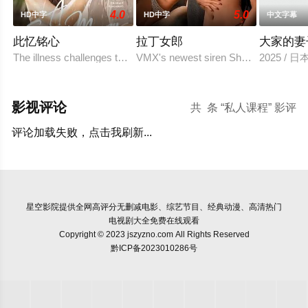
4.0
5.0
HD中字
HD中字
中文字幕
此忆铭心
拉丁女郎
大家的妻
The illness challenges the couple's love in a way they never antici
VMX's newest siren Shalanie De Vera 
2025 / 
影视评论
共
条 “私人课程” 影评
评论加载失败，点击我刷新...
星空影院
提供全网高评分无删减电影、综艺节目、经典动漫、高清热门
电视剧大全免费在线观看
Copyright © 2023 jszyzno.com All Rights Reserved
黔ICP备2023010286号