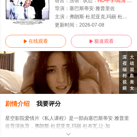
语言：
法语
状态：
HD中字/高清
- 免费在线观看
导演：
塞巴斯蒂安·雅普里佐
主演：
弗朗斯·杜尼亚克,玛丽·杜布瓦,让·加旺,Olivier,Jallageas,Pascale,Roberts,贝
1-1全集/大结局
更新时间：
2026-07-08
在线观看
极速观看


剧情介绍
我要评分
星空影院爱情片《私人课程》是一部由塞巴斯蒂安·雅普里
佐导演执导，弗朗斯·杜尼亚克,玛丽·杜布瓦,让·加
旺,Olivier,Jallageas,Pascale,Roberts,贝尔纳·维尔莱等演员
