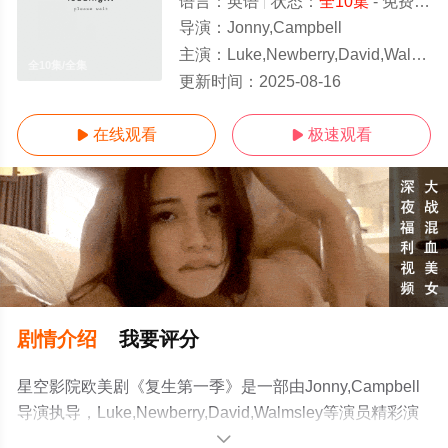
语言：
英语
状态：
全10集
- 免费在线观看
导演：
Jonny,Campbell
主演：
Luke,Newberry,David,Walmsley
全10集/全集
更新时间：
2025-08-16
在线观看
极速观看


剧情介绍
我要评分
星空影院欧美剧《复生第一季》是一部由Jonny,Campbell
导演执导，Luke,Newberry,David,Walmsley等演员精彩演
绎的英国电视剧，大结局剧情已揭晓（全10集），手机免
