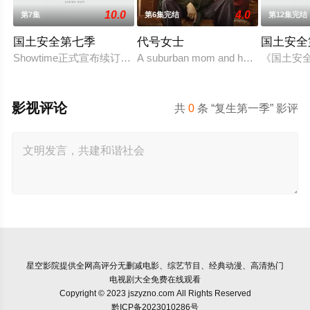
10.0
4.0
第7集
第6集完结
第12集完结
国土安全第七季
代号女士
国土安全
Showtime正式宣布续订《国土安全》第7季。
A suburban mom and her high school fri
《国土安
影视评论
共
0
条 “复生第一季” 影评
星空影院
提供全网高评分无删减电影、综艺节目、经典动漫、高清热门
电视剧大全免费在线观看
Copyright © 2023 jszyzno.com All Rights Reserved
黔ICP备2023010286号