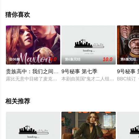
费观看高清未删减完整版电视剧全集就上星空电影网，热
播电视剧提前免费观看，更多剧情信息可移步至豆瓣电视
猜你喜欢
剧、电视猫或剧情网等平台了解。
9.0
10.0
全06集
第6集完结
第6集完结
贵族高中：我们之间的鸿沟第一季
9号秘事 第七季
9号秘事
露比无意中目睹了麦克斯顿霍尔私立高中一个爆炸性的秘密，傲
本剧由英国“鬼才二人组”里斯·谢尔
BBC续订
相关推荐