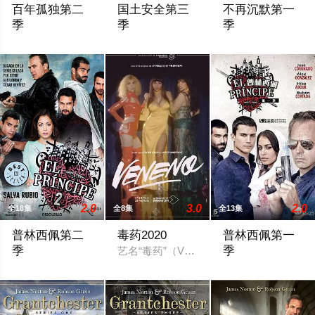
百年孤独第二
国土安全第三
不再沉默第一
季
季
季
马孔多迎来了艰难的时刻，乌苏拉·伊瓜兰的诅咒成真，和平越来
于2013年9月29日播出的《国土》第三季将紧承上季末
一名17岁的学生在
2.0
3.0
2.0
全18集
全8集
全13集
普林西佩第二
毒药2020
普林西佩第一
季
季
艺名“毒药”（Veneno）的克里斯蒂娜·奥尔
2015 / 西班牙 / 亚历克斯·冈萨雷斯,伊巴·阿布克,何塞·科罗纳多
“普林西佩”的故