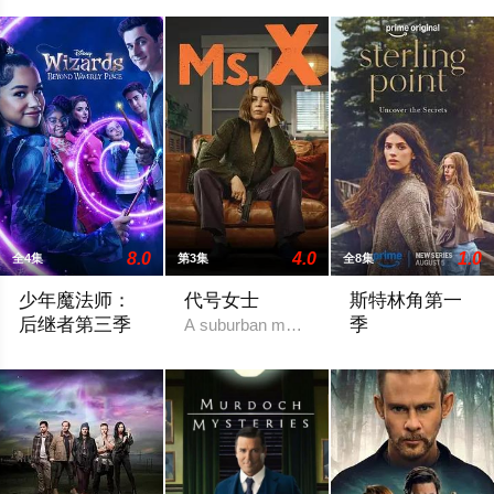
8.0
4.0
1.0
全4集
第3集
全8集
少年魔法师：
代号女士
斯特林角第一
后继者第三季
季
A suburban mom and her high school friend p
Billie, still reeling from losing Alex at the end of Season 2, discove
17岁的纽约少女A