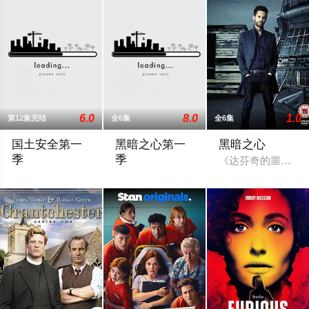
6.0
8.0
1.0
第12集完结
全6集
全6集
国土安全第一
黑暗之心第一
黑暗之心
季
季
《达芬奇的噩梦》男主
中情局反恐事务的特工Carrie（克莱尔·丹妮丝 Claire Da
2023 / 法国 / 尼古拉斯·迪佛休尔,蒂埃