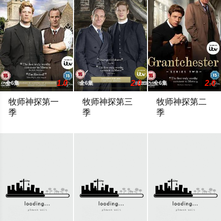
1.0
2.0
2.0
全6集
全6集
全6集
牧师神探第一
牧师神探第三
牧师神探第二
季
季
季
一位郊区居民蹊跷死亡，警方的公开声明与事实不符，郊区牧师Sidn
James Norton and Robson Green return as t
James Norton dons h