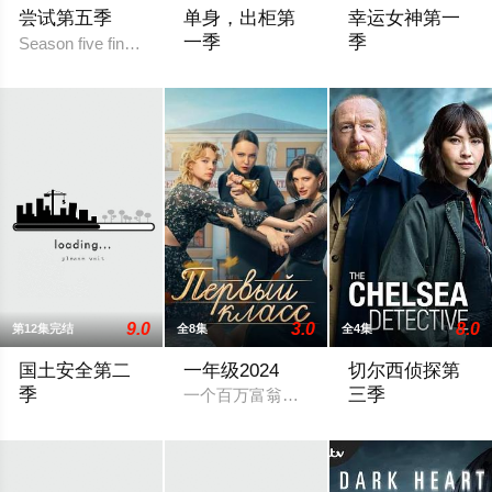
尝试第五季
单身，出柜第
幸运女神第一
一季
季
Season five finds Nikki (Esther Smith) and Jason (Rafe Spall) dea
在第一次性经历之后，亚当的生活永远地
改编自玛丽莎·斯塔
9.0
3.0
8.0
第12集完结
全8集
全4集
国土安全第二
一年级2024
切尔西侦探第
季
三季
一个百万富翁的妻子、一个穷困潦倒的知
《国土安全》根据一部以色列剧集改编，是一部带有心理惊悚味道的悬疑剧，
Filming has begun i