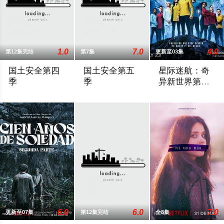
1.0
7.0
4.0
第12集完结
第7集
更新至03集
国土安全第四
国土安全第五
星际迷航：奇
季
季
异新世界第四
季
第四季主要描述Carrie以一个情报官员的身份在别国首都开展
《国土安全》第五季的故事将发生在柏林，时间
《星际迷航：奇异
6.0
6.0
7.0
更新至07集
第12集完结
全8集