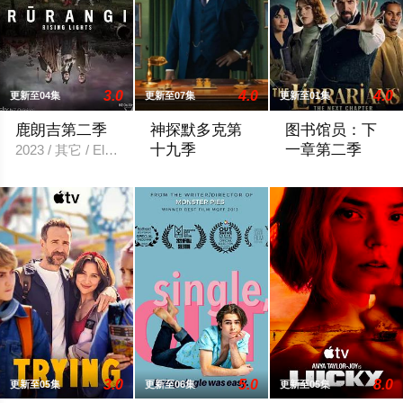
3.0
4.0
4.0
更新至04集
更新至07集
更新至01集
鹿朗吉第二季
神探默多克第
图书馆员：下
十九季
一章第二季
2023 / 其它 / Elz,Carrad,Awahina,Rose,Ashby,科恩·霍洛维,Liam,
神探默多克 第十九季
Deadline can reveal
3.0
5.0
8.0
更新至05集
更新至06集
更新至05集