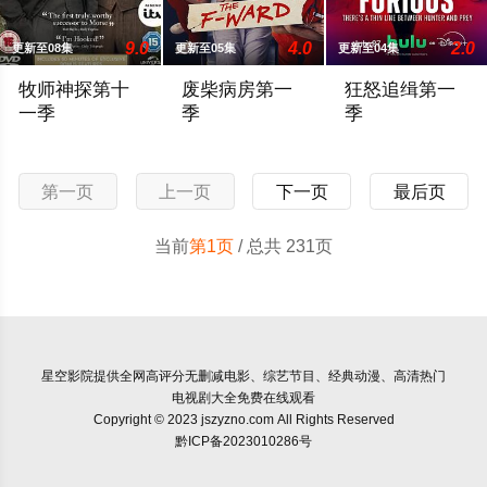
9.0
4.0
2.0
更新至08集
更新至05集
更新至04集
牧师神探第十
废柴病房第一
狂怒追缉第一
一季
季
季
那是令人激动的 63 年夏天，阿尔菲正在逐渐了解自己的过去
Troubled interns get their last shot at Syd
FBI探员爱丽丝·
第一页
上一页
下一页
最后页
当前
第1页
/ 总共 231页
星空影院
提供全网高评分无删减电影、综艺节目、经典动漫、高清热门
电视剧大全免费在线观看
Copyright © 2023 jszyzno.com All Rights Reserved
黔ICP备2023010286号