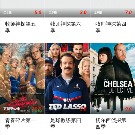
5.0
3.0
7.0
全6集
全8集
全6集
牧师神探第五
牧师神探第六
牧师神探第四
季
季
季
《牧师神探》续订第5季。ITV和PBS Masterpiece联手打
It’s1958andtroubleisbrewingintheCambridge
#牧师神探##Gra
10.0
9.0
9.0
更新至02集
第1集
全4集
青春碎片第一
足球教练第四
切尔西侦探第
季
季
四季
1981年的洛杉矶 ，一班精英名校的高中生原本过住灿烂生活，直至
Ted Lasso回到里士满，接受了他迄
切尔西侦探 第四季